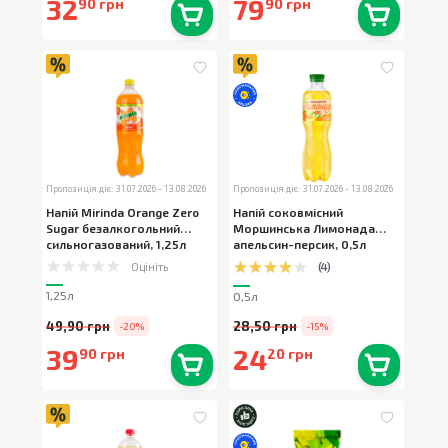
32
79
90 грн
90 грн
В наявності
0
шт.
В наявності
0
шт.
Пропозиція діє: 31.07.2026 - 13.08.2026
Пропозиція діє: 31.07.2026 - 13.08.2026
Напій Mirinda Orange Zero
Напій соковмісний
Sugar безалкогольний
Моршинська Лимонада
сильногазований
,
1,25л
апельсин-персик
,
0,5л
Оцініть
(
4
)
1,25л
0,5л
49,90 грн
28,50 грн
-20%
-15%
39
24
90 грн
20 грн
В наявності
0
шт.
В наявності
0
шт.