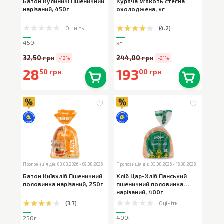
Батон Кулиничі Пшеничний
Куряча м'якоть стегна
нарізаний
,
450г
охолоджена
,
кг
Оцініть
(
4.2
)
450г
кг
32,50 грн
244,00 грн
-12%
-21%
28
193
50 грн
00 грн
В наявності
0
шт.
В наявності
0
кг
Пропозиція діє: 03.08.2026 - 09.08.2026
Пропозиція діє: 03.08.2026 - 16.08.2026
Батон Київхліб Пшеничний
Хліб Цар-Хліб Панський
половинка нарізаний
,
250г
пшеничний половинка
нарізаний
,
400г
Оцініть
(
3.7
)
400г
250г