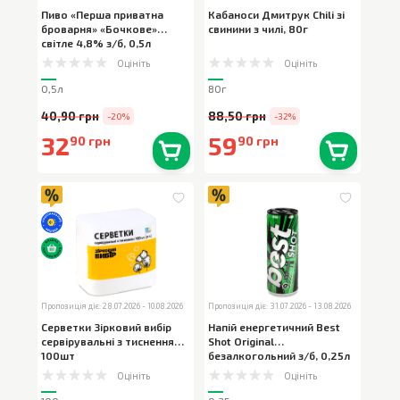
Пиво «Перша приватна
Кабаноси Дмитрук Chili зі
броварня» «Бочкове»
свинини з чилі
,
80г
світле 4,8% з/б
,
0,5л
Оцініть
Оцініть
0,5л
80г
40,90 грн
88,50 грн
-20%
-32%
32
59
90 грн
90 грн
В наявності
0
шт.
В наявності
0
шт.
Пропозиція діє: 28.07.2026 - 10.08.2026
Пропозиція діє: 31.07.2026 - 13.08.2026
Серветки Зірковий вибір
Напій енергетичний Best
сервірувальні з тисненням
,
Shot Original
100шт
безалкогольний з/б
,
0,25л
Оцініть
Оцініть