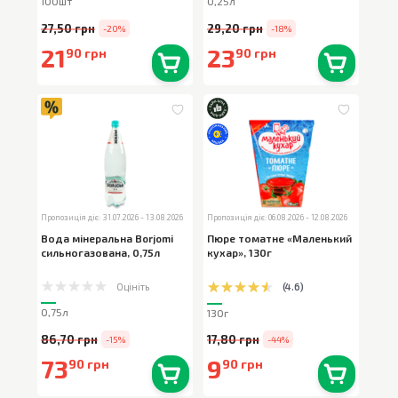
100шт
0,25л
27,50 грн
29,20 грн
-20%
-18%
21
23
90 грн
90 грн
В наявності
0
шт.
В наявності
0
шт.
Пропозиція діє: 31.07.2026 - 13.08.2026
Пропозиція діє: 06.08.2026 - 12.08.2026
Вода мінеральна Borjomi
Пюре томатне «Маленький
сильногазована
,
0,75л
кухар»
,
130г
Оцініть
(
4.6
)
0,75л
130г
86,70 грн
17,80 грн
-15%
-44%
73
9
90 грн
90 грн