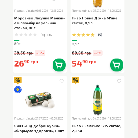
Пропозиція діє: 06.08.2026 - 12.08.2026
Пропозиція діє: 31.07.2026 - 13.08.2026
Морозиво Ласунка Малюк-
Пиво Повна Діжка М'яке
Ам пломбір вафельний
світле
,
0,9л
стакан
,
80г
Оцініть
(
5
)
80г
0,9л
39,50 грн
69,90 грн
-32%
-21%
26
54
90 грн
90 грн
В наявності
0
шт.
В наявності
0
шт.
Пропозиція діє: 27.07.2026 - 09.08.2026
Пропозиція діє: 24.07.2026 - 13.08.2026
Яйця «Від доброї курки»
Пиво Львівське 1715 світле
,
«Формула здоров'я»
,
10шт
2,25л