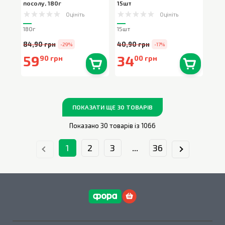
посолу
,
180г
15шт
Оцініть
Оцініть
180г
15шт
84,90 грн
40,90 грн
-29%
-17%
59
34
90 грн
00 грн
В наявності
0
шт.
В наявності
0
шт.
ПОКАЗАТИ ЩЕ 30 ТОВАРІВ
Показано 30 товарів із 1066
1
2
3
...
36