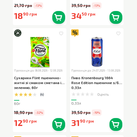
21,70 грн
39,50 грн
-13%
-13%
18
34
90 грн
50 грн
В наявності
0
шт.
В наявності
0
шт.
Пропозиція діє: 06.08.2026 - 12.08.2026
Пропозиція діє: 24.07.2026 - 13.08.2026
Сухарики Flint пшенично-
Пиво Kronenbourg 1664
житні зі смаком сметана із
Rose Edition пшеничне з/б
,
зеленню
,
60г
0,33л
Оцініть
(
4
)
0,33л
60г
18,90 грн
39,50 грн
-32%
-19%
12
31
90 грн
90 грн
В наявності
0
шт.
В наявності
0
шт.