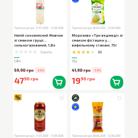
Пропозиція діє: 31.07.2026 - 13.08.2026
Пропозиція діє: 06.08.2026 - 12.08.2026
Напій соковмісний Живчик
Морозиво «Три ведмеді» зі
зі смаком груші
смаком фісташки у
сильногазований
,
1,8л
вафельному стакані
,
75г
Оцініть
(
4
)
1,8л
75г
59,90 грн
41,90 грн
-20%
-53%
47
19
90 грн
90 грн
В наявності
0
шт.
В наявності
0
шт.
Пропозиція діє: 31.07.2026 - 13.08.2026
Пропозиція діє: 06.08.2026 - 12.08.2026