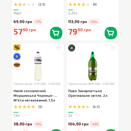
(
2.5
)
(
4
)
10шт
2,25л
69,90 грн
113,90 грн
-17%
-30%
57
79
90 грн
90 грн
В наявності
0
шт.
В наявності
0
шт.
Пропозиція діє: 31.07.2026 - 13.08.2026
Пропозиція діє: 06.08.2026 - 12.08.2026
Напій соковмісний
Пиво Закарпатське
Моршинська Чорниця-
Оригінальне світле
,
2л
М'ята негазований
,
1,5л
(
5
)
(
4.5
)
1,5л
2л
38,90 грн
104,90 грн
-15%
-24%