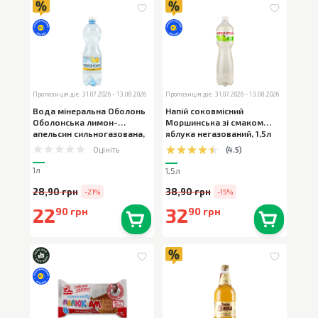
Пропозиція діє: 31.07.2026 - 13.08.2026
Пропозиція діє: 31.07.2026 - 13.08.2026
Вода мінеральна Оболонь
Напій соковмісний
Оболонська лимон-
Моршинська зі смаком
апельсин сильногазована
,
яблука негазований
,
1,5л
1л
Оцініть
(
4.5
)
1л
1,5л
28,90 грн
38,90 грн
-21%
-15%
22
32
90 грн
90 грн
В наявності
0
шт.
В наявності
0
шт.