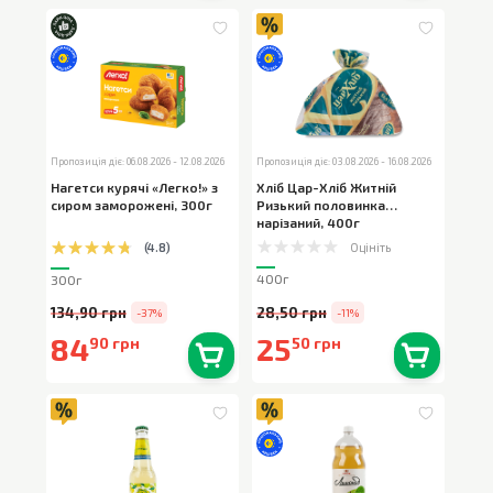
В наявності
0
шт.
В наявності
0
шт.
Пропозиція діє: 06.08.2026 - 12.08.2026
Пропозиція діє: 03.08.2026 - 16.08.2026
Нагетси курячі «Легко!» з
Хліб Цар-Хліб Житній
сиром заморожені
,
300г
Ризький половинка
нарізаний
,
400г
Оцініть
(
4.8
)
400г
300г
134,90 грн
28,50 грн
-37%
-11%
84
25
90 грн
50 грн
В наявності
0
шт.
В наявності
0
шт.