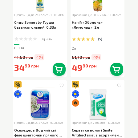
Пропозиція діє: 24.07.2026 - 13.08.2026
Пропозиція діє: 31.07.2026 - 13.08.2026
Сидр Somersby Груша
Напій «Оболонь»
безалкогольний
,
0,33л
«Лимонад»
,
2л
Оцініть
(
5
)
0,33л
2л
41,60 грн
61,70 грн
-16%
-19%
34
49
90 грн
90 грн
В наявності
0
шт.
В наявності
0
шт.
Пропозиція діє: 27.07.2026 - 09.08.2026
Пропозиція діє: 21.07.2026 - 10.08.2026
Оселедець Водний світ
Серветки вологі Smile
філе шматочки пряного
Antibacterial в асортименті
,