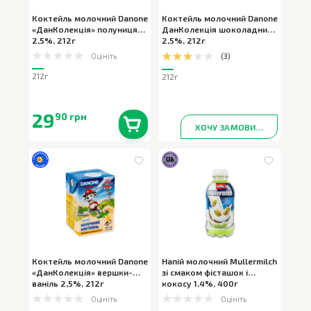
Коктейль молочний Danone
Коктейль молочний Danone
«ДанКолекція» полуниця
ДанКолекція шоколадний
2,5%
,
212г
2,5%
,
212г
Оцініть
(
3
)
212г
212г
29
90 грн
ХОЧУ ЗАМОВИТИ
В наявності
0
шт.
Коктейль молочний Danone
Напій молочний Mullermilch
«ДанКолекція» вершки-
зі смаком фісташок і
ваніль 2,5%
,
212г
кокосу 1,4%
,
400г
Оцініть
Оцініть