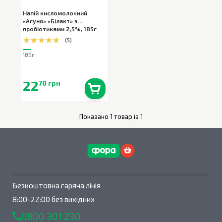
Напій кисломолочний
«Агуня» «Білакт» з
пробіотиками 2,5%
,
185г
(
5
)
185г
22
70 грн
В наявності
0
шт.
Показано 1 товар із 1
Безкоштовна гаряча лінія
8:00-22:00 без вихідних
0800 301 230