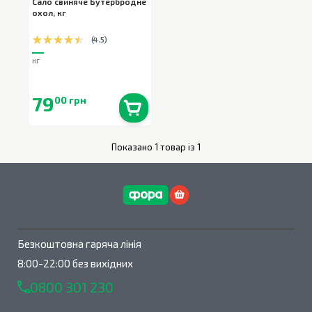
Сало свиняче Бутербродне
охол
,
кг
(
4.5
)
кг
79
00 грн
В наявності
0
кг
Показано 1 товар із 1
Безкоштовна гаряча лінія
8:00-22:00 без вихідних
0800 301 230