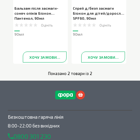
Бальзам після засмаги-
Спрей д/безп засмаги
соняч опіків Біокон
Біокон для дітей/доросл
Пантенол
,
90мл
SPF60
,
90мл
Оцініть
Оцініть
90мл
90мл
ХОЧУ ЗАМОВИТИ
ХОЧУ ЗАМОВИТИ
Показано 2 товари із 2
Безкоштовна гаряча лінія
8:00-22:00 без вихідних
0800 301 230