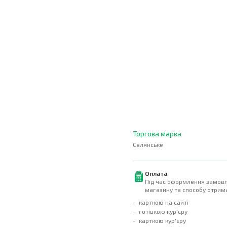
Торгова марка
Селянське
Оплата
Під час оформлення замовл
магазину та способу отрима
карткою на сайті
готівкою кур'єру
карткою кур'єру