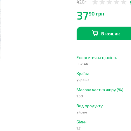
420г
37
90 грн
В кошик
В наявності
0
шт.
Енергетична цінність
35/146
Країна
Україна
Масова частка жиру (%)
1.60
Вид продукту
айран
Білки
1.7