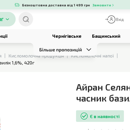
Безкоштовна доставка від 1 499 грн
Замовити
ОГ
Вхід
иції
Чернігівське
Бащинський
я
Кисломолочна продукція
Кисломолочні напої
илік 1,6%, 420г
Айран Селян
часник бази
Є в наявності