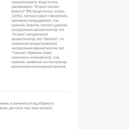
нормалізоване, вода питна,
наповнювач "Огірок-часник-
базилік" 8% (вода питна, огірок
(20%), патока (сироп глюкозний),
крохмаль кукурудзяний, сіль
кухонна, базилік, часник сушений,
натуральний ароматизатор тип
"Огірок", натуральний
ароматизатор тип "Базилік", сік
лимонний концентрований,
натуральний ароматизатор тип
"Часник", барвник: мідні
комплекси хлорофіліну), сіль
кухонна, закваска чистих культур
молочнокислих мікроорганізмів
ення, в залежності від обраного
ння, доступні такі типи оплати: