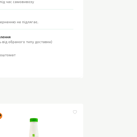
 під час самовивозу
верненню не підлягає.
влення
 від обраного типу доставки)
поштомат