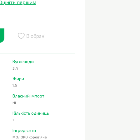
Оцініть першим
В обрані
Вуглеводи
3.4
Жири
1.6
Власний імпорт
Ні
Кількість одиниць
1
Інгредієнти
МОЛОКО коров'яче