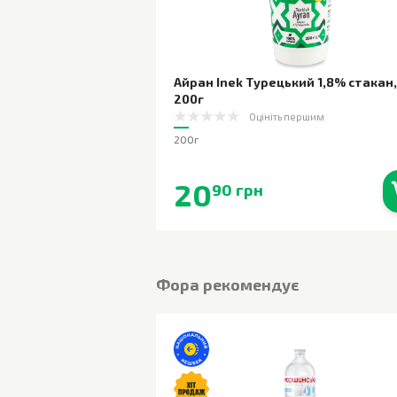
Айран Inek Турецький 1,8% стакан
,
200г
Оцініть першим
200г
20
90 грн
В наявності
Фора рекомендує