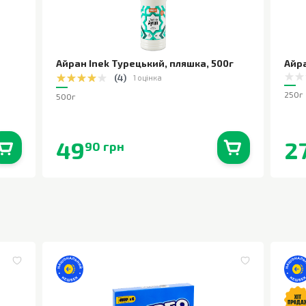
Айран Inek Турецький, пляшка
,
500г
Айра
(
4
)
1 оцінка
250г
500г
49
2
90 грн
0
шт.
В наявності
0
шт.