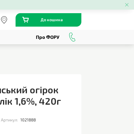
До кошика
Про ФОРУ
0
800
301
230
ський огірок
лік 1,6%
,
420г
Артикул:
1021888