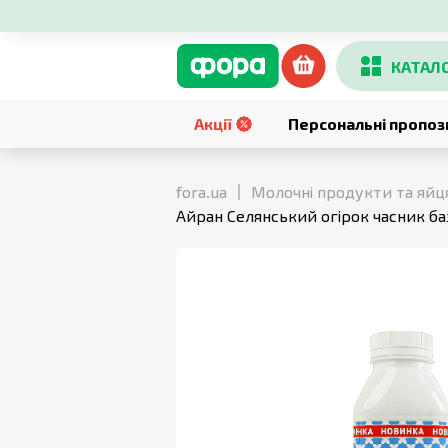
КАТАЛ
Акції
Персональні пропоз
fora.ua
Молочні продукти та яйц
Айран Селянський огірок часник баз