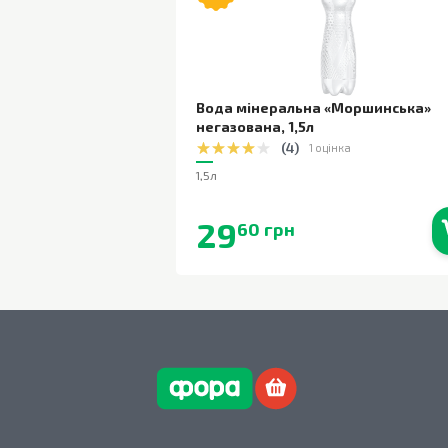
Вода мінеральна «Моршинська»
негазована
,
1,5л
(
4
)
1 оцінка
1,5л
29
60 грн
В наявності