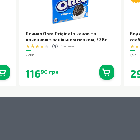
Печиво Oreo Original з какао та
Вод
начинкою з ванільним смаком
,
228г
сла
(
4
)
1 оцінка
228г
1,5л
116
2
90 грн
0
шт.
В наявності
0
шт.