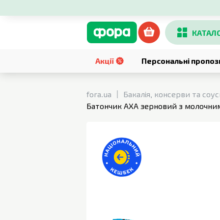
КАТАЛ
Акції
Персональні пропоз
fora.ua
Бакалія, консерви та соу
Батончик AXA зерновий з молочним