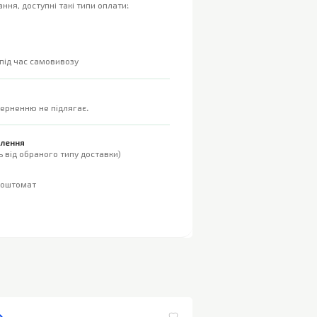
ння, доступні такі типи оплати:
 під час самовивозу
верненню не підлягає.
влення
 від обраного типу доставки)
поштомат