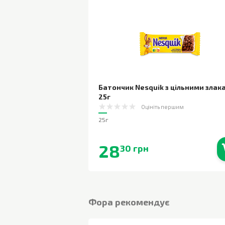
Батончик Nesquik з цільними злак
25г
Оцініть першим
25г
28
30 грн
В наявності
Фора рекомендує