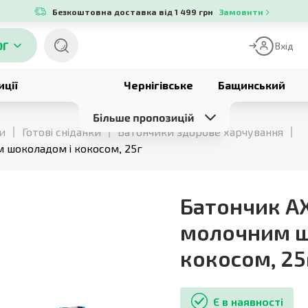
Безкоштовна доставка від 1 499 грн
Замовити
ОГ
Вхід
иції
Чернігівське
Бащинський
си
Готові сніданки
Батончики здорове харчування
 шоколадом і кокосом, 25г
Батончик AX
молочним ш
кокосом
,
25
Є в наявності