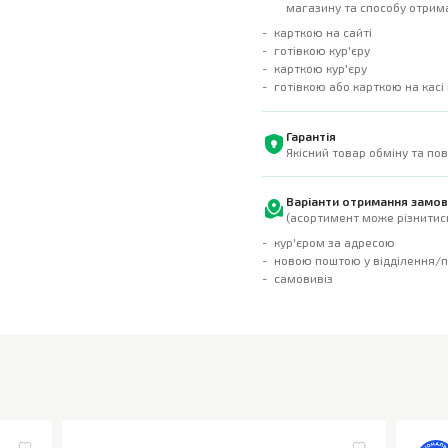
магазину та способу отрима
карткою на сайті
готівкою кур'єру
карткою кур'єру
готівкою або карткою на касі
Гарантія
Якісний товар обміну та по
Варіанти отримання замо
(асортимент може різнитись
кур'єром за адресою
новою поштою у відділення/
самовивіз