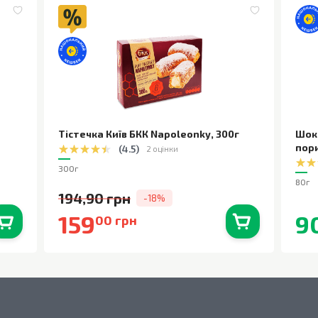
Тістечка Київ БКК Napoleonky
,
300г
Шок
пор
(
4.5
)
2 оцінки
300г
80г
194,90 грн
-18%
159
9
00 грн
0
шт.
В наявності
0
шт.