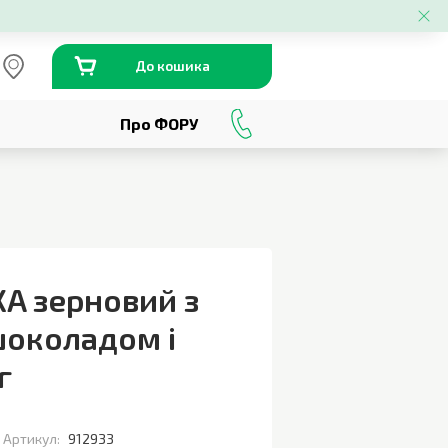
До кошика
Про ФОРУ
0
800
301
230
A зерновий з
околадом і
г
Артикул:
912933