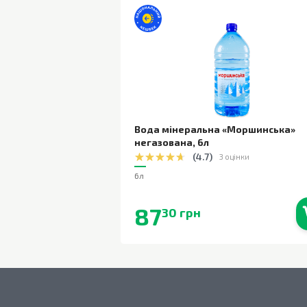
Вода мінеральна «Моршинська»
негазована
,
6л
(
4.7
)
3 оцінки
6л
87
30 грн
В наявності