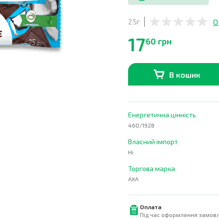
О
25г
17
60 грн
В кошик
В наявності
0
шт.
Енергетична цінність
460/1928
Власний імпорт
Ні
Торгова марка
AXA
Оплата
Під час оформлення замовл