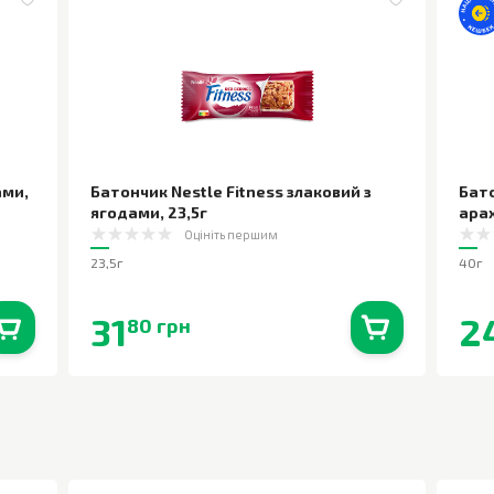
ами
,
Батончик Nestle Fitness злаковий з
Бато
ягодами
,
23,5г
арах
Оцініть першим
23,5г
40г
31
2
80 грн
0
шт.
В наявності
0
шт.