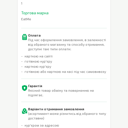
1
Торгова марка
EatMe
Оплата
Під час оформлення замовлення, в залежності
від обраного магазину та способу отримання,
доступні такі типи оплати:
карткою на сайті
готівкою кур'єру
карткою кур'єру
готівкою або карткою на касі під час самовивозу
Гарантія
Якісний товар обміну та поверненню не
підлягає.
Варіанти отримання замовлення
(асортимент може різнитись від обраного типу
доставки)
кур'єром за адресою