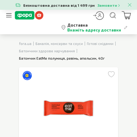
Безкоштовна доставка від 1 499 грн
Замовити
Доставка
Вкажіть адресу доставки
fora.ua
Бакалія, консерви та соуси
Готові сніданки
Батончики здорове харчування
Батончик EatMe полуниця, ревінь, апельсин, 40г