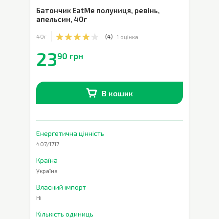
Батончик EatMe полуниця, ревінь,
апельсин
,
40г
40г
(
4
)
1 оцінка
23
90 грн
В кошик
В наявності
0
шт.
Енергетична цінність
407/1717
Країна
Україна
Власний імпорт
Ні
Кількість одиниць