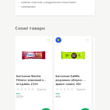
новою поштою у відділення/поштомат
самовивіз
Cхожі товари
Батончик Nestle
Батончик EatMe
Батончик 
Fitness злаковий з
родзинки-яблуко-
солона ка
ягодами
,
23,5г
арахіс-злаки
,
40г
арахіс, к
Оцініть
Оцініть
23,5г
40г
40г