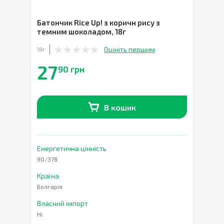
Батончик Rice Up! з коричн рису з
темним шоколадом
,
18г
Оцініть першим
18г
27
90 грн
В кошик
В наявності
0
шт.
Енергетична цінність
90/378
Країна
Болгарія
Власний імпорт
Ні