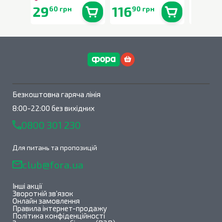
29
116
29
60 грн
90 грн
90 
В наявності
0
шт.
В наявності
0
шт.
Безкоштовна гаряча лінія
8:00-22:00 без вихідних
0800 301 230
Для питань та пропозицій
club@fora.ua
Інші акції
Зворотній зв'язок
Онлайн замовлення
Правила інтернет-продажу
Політика конфіденційності