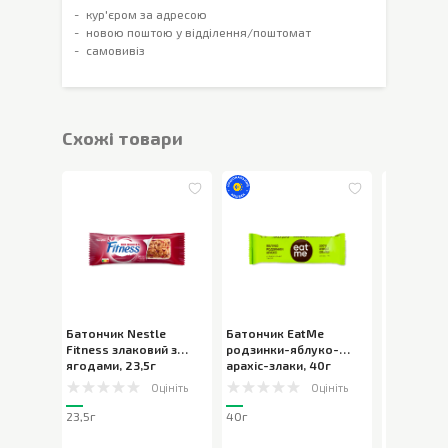
кур'єром за адресою
новою поштою у відділення/поштомат
самовивіз
Cхожі товари
Батончик Nestle
Батончик EatMe
Батончик 
Fitness злаковий з
родзинки-яблуко-
солона ка
ягодами
,
23,5г
арахіс-злаки
,
40г
арахіс, к
Оцініть
Оцініть
23,5г
40г
40г