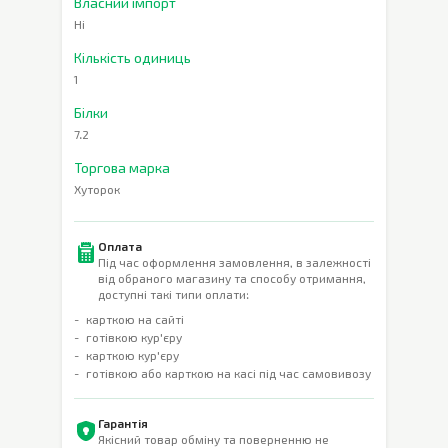
Власний імпорт
Ні
Кількість одиниць
1
Білки
7.2
Торгова марка
Хуторок
Оплата
Під час оформлення замовлення, в залежності
від обраного магазину та способу отримання,
доступні такі типи оплати:
карткою на сайті
готівкою кур'єру
карткою кур'єру
готівкою або карткою на касі під час самовивозу
Гарантія
Якісний товар обміну та поверненню не