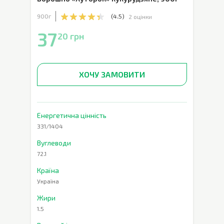
900г
(
4.5
)
2 оцінки
37
20 грн
ХОЧУ ЗАМОВИТИ
Енергетична цінність
331/1404
Вуглеводи
72.1
Країна
Україна
Жири
1.5