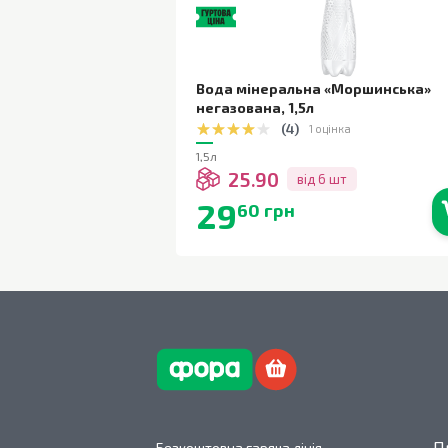
Вода мінеральна «Моршинська»
негазована
,
1,5л
(
4
)
1 оцінка
1,5л
25.90
від 6 шт
29
60 грн
В наявності
П
Безкоштовна гаряча лінія