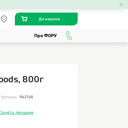
До кошика
Про ФОРУ
0
800
301
230
Foods
,
800г
Артикул:
942146
Оцініть першим