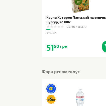
Крупа Хуторок Панський пшеничн
Булгур
,
4*100г
Оцініть першим
4*100г
51
50 грн
В наявності
Фора рекомендує