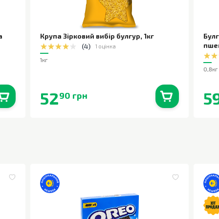
а
Крупа Зірковий вибір булгур
,
1кг
Булг
пше
(
4
)
1 оцінка
1кг
0,8кг
52
5
90 грн
0
шт.
В наявності
0
шт.