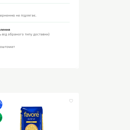
верненню не підлягає.
влення
 від обраного типу доставки)
поштомат