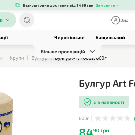
Безкоштовна доставка від 1 499 грн
Замовити
ОГ
Вхід
иції
Чернігівське
Бащинський
си
Крупи
Булгур
Булгур Art Foods, 800г
Булгур Art 
Є в наявності
800г
84
90 грн