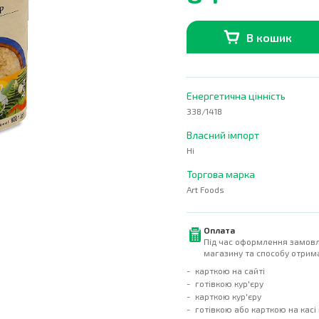
В кошик
В наявності
0
шт.
Енергетична цінність
338/1418
Власний імпорт
Ні
Торгова марка
Art Foods
Оплата
Під час оформлення замовл
магазину та способу отрима
карткою на сайті
готівкою кур'єру
карткою кур'єру
готівкою або карткою на касі