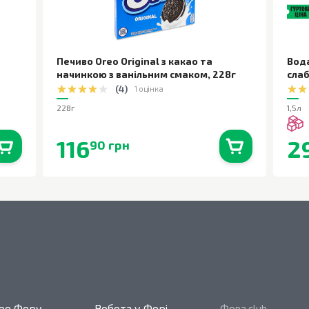
Печиво Oreo Original з какао та
Вод
начинкою з ванільним смаком
,
228г
сла
(
4
)
1 оцінка
228г
1,5л
116
2
90 грн
0
шт.
В наявності
0
шт.
ро Фору
Робота у Форі
Фора club