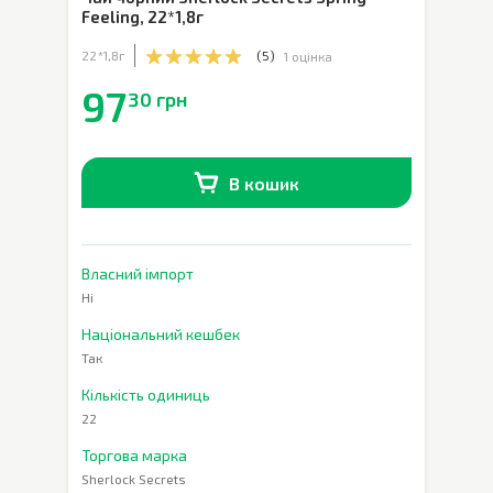
Feeling
,
22*1,8г
22*1,8г
(
5
)
1 оцінка
97
30 грн
В кошик
В наявності
0
шт.
Власний імпорт
Ні
Національний кешбек
Так
Кількість одиниць
22
Торгова марка
Sherlock Secrets