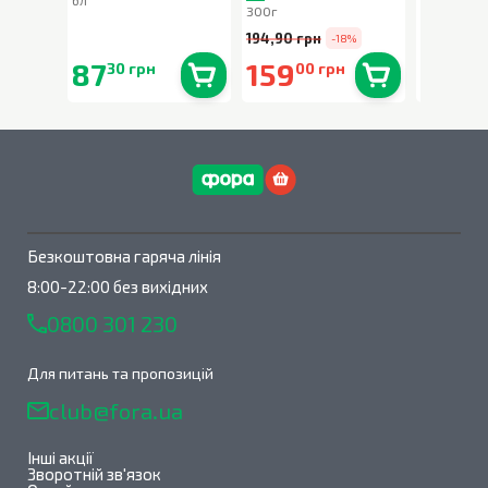
6л
80г
300г
194,90 грн
-18%
87
159
90
30 грн
00 грн
90 
В наявності
0
шт.
В наявності
0
шт.
Безкоштовна гаряча лінія
8:00-22:00 без вихідних
0800 301 230
Для питань та пропозицій
club@fora.ua
Інші акції
Зворотній зв'язок