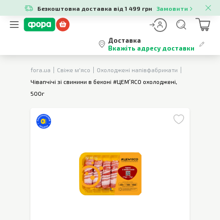
Безкоштовна доставка від 1 499 грн
Замовити
Доставка
Вкажіть адресу доставки
fora.ua
Свіже м'ясо
Охолоджені напівфабрикати
Чівапчічі зі свинини в беконі #ЦЕМ’ЯСО охолоджені,
500г