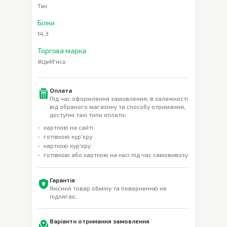
Так
Білки
14.3
Торгова марка
#ЦеМ'ясо
Оплата
Під час оформлення замовлення, в залежності
від обраного магазину та способу отримання,
доступні такі типи оплати:
карткою на сайті
готівкою кур'єру
карткою кур'єру
готівкою або карткою на касі під час самовивозу
Гарантія
Якісний товар обміну та поверненню не
підлягає.
Варіанти отримання замовлення