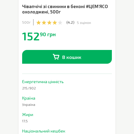
Чівапчічі зі свинини в беконі #ЦЕМ’ЯСО
охолоджені
,
500г
500г
(
4.2
)
5 оцінок
152
90 грн
В кошик
В наявності
0
шт.
Енергетична цінність
215/902
Країна
Україна
Жири
17.5
Національний кешбек