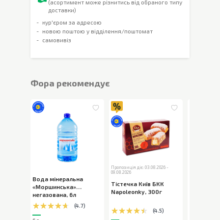
(асортимент може різнитись від обраного типу
доставки)
кур'єром за адресою
новою поштою у відділення/поштомат
самовивіз
Фора рекомендує
Пропозиція діє: 03.08.2026 -
09.08.2026
Вода мінеральна
Шоколад 
Тістечка Київ БКК
«Моршинська»
Milka Bub
Napoleonky
,
300г
негазована
,
6л
пористий
,
(
4.7
)
(
4.5
)