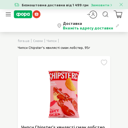
Безкоштовна доставка від 1 499 грн
Замовити
Доставка
Вкажіть адресу доставки
fora.ua
Снеки
Чипси
Чипси Chipster's хвилясті смак лобстер, 95г
Чипси Chipster's хвилясті смак лобстер
,