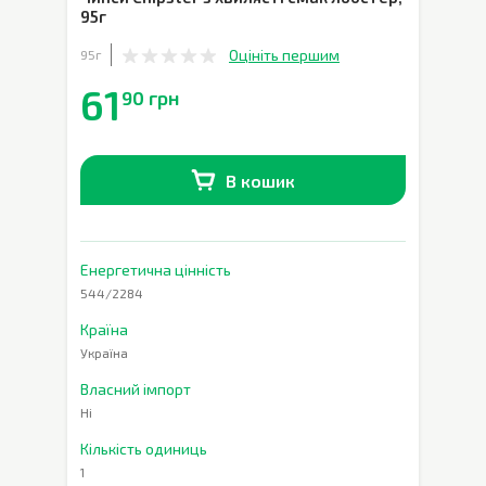
95г
Оцініть першим
95г
61
90 грн
В кошик
В наявності
0
шт.
Енергетична цінність
544/2284
Країна
Україна
Власний імпорт
Ні
Кількість одиниць
1