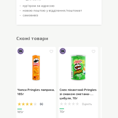
кур'єром за адресою
новою поштою у відділення/поштомат
самовивіз
Cхожі товари
Чипси Pringles паприка
,
Снек пікантний Pringles
Чипси Хру
165г
зі смаком сметана-
картоплян
цибуля
,
70г
крабу
,
110
Оцініть
(
4
)
70г
165г
110г