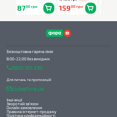
87
159
90
30 грн
00 грн
90 
В наявності
0
шт.
В наявності
0
шт.
Безкоштовна гаряча лінія
8:00-22:00 без вихідних
0800 301 230
Для питань та пропозицій
club@fora.ua
Інші акції
Зворотній зв'язок
Онлайн замовлення
Правила інтернет-продажу
Політика конфіденційності