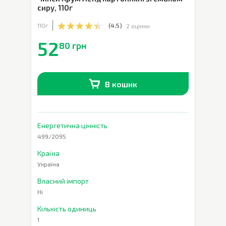
сиру
,
110г
110г
(
4.5
)
2 оцінки
52
80 грн
В кошик
В наявності
0
шт.
Енергетична цінність
499/2095
Країна
Україна
Власний імпорт
Ні
Кількість одиниць
1