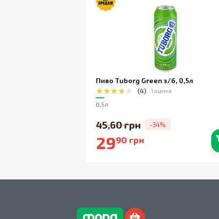
Пиво Tuborg Green з/б
,
0,5л
(
4
)
1 оцінка
0,5л
45,60 грн
-34%
29
90 грн
В наявності