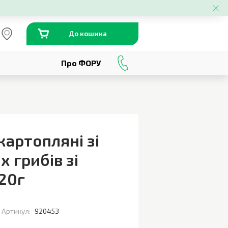
До кошика
Про ФОРУ
0
800
301
230
картопляні зі
 грибів зі
20г
Артикул:
920453