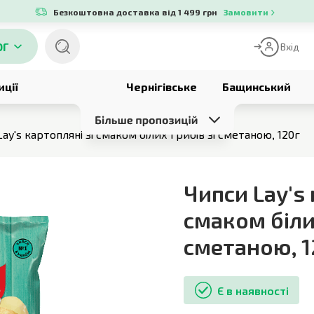
Безкоштовна доставка від 1 499 грн
Замовити
ОГ
Вхід
иції
Чернігівське
Бащинський
ay's картопляні зі смаком білих грибів зі сметаною, 120г
Чипси Lay's 
смаком білих
сметаною
,
1
Є в наявності