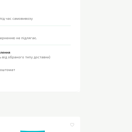
 під час самовивозу
верненню не підлягає.
влення
 від обраного типу доставки)
поштомат