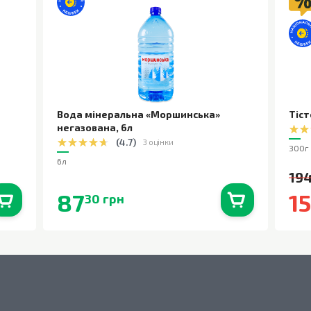
Вода мінеральна «Моршинська»
Тіст
негазована
,
6л
(
4.7
)
3 оцінки
300г
6л
194
87
1
30 грн
0
шт.
В наявності
0
шт.