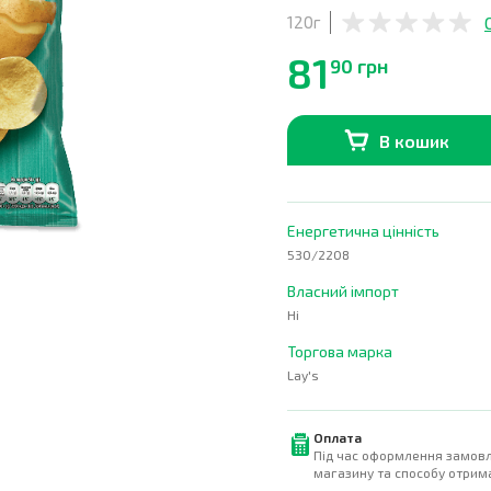
120г
81
90 грн
В кошик
В наявності
0
шт.
Енергетична цінність
530/2208
Власний імпорт
Ні
Торгова марка
Lay's
Оплата
Під час оформлення замовл
магазину та способу отрима