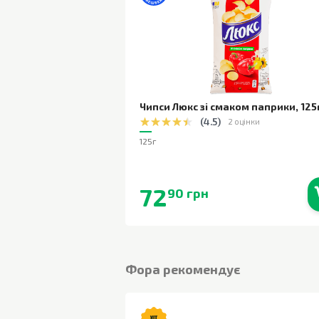
Чипси Люкс зі смаком паприки
,
125
(
4.5
)
2 оцінки
125г
72
90 грн
В наявності
Фора рекомендує