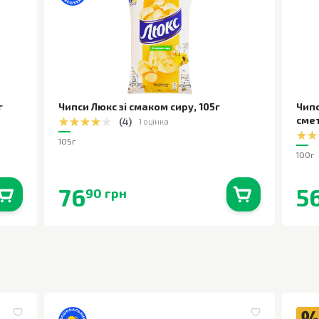
г
Чипси Люкс зі смаком сиру
,
105г
Чипс
сме
(
4
)
1 оцінка
105г
100г
76
5
90 грн
0
шт.
В наявності
0
шт.