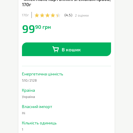
170г
170г
(
4.5
)
2 оцінки
99
90 грн
В кошик
В наявності
0
шт.
Енергетична цінність
510/2128
Країна
Україна
Власний імпорт
Ні
Кількість одиниць
1