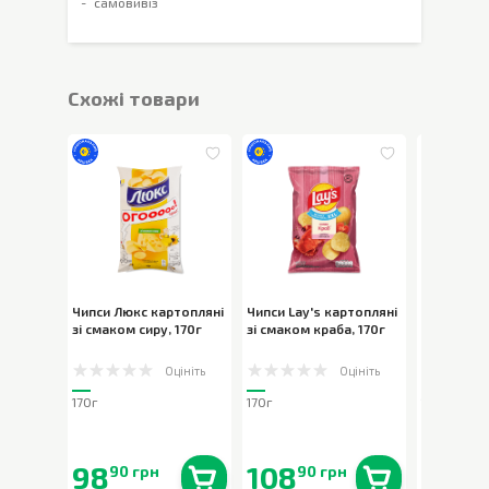
самовивіз
Cхожі товари
Чипси Люкс картопляні
Чипси Lay's картопляні
Чипси Люк
зі смаком сиру
,
170г
зі смаком краба
,
170г
зі смаком
цибулі
,
17
Оцініть
Оцініть
170г
170г
170г
98
108
99
90 грн
90 грн
30 