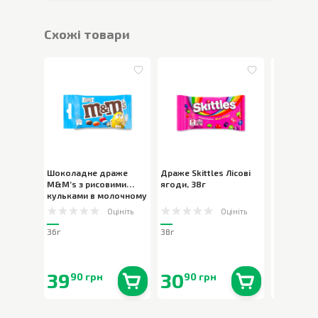
Cхожі товари
Шоколадне драже
Драже Skittles Лісові
Драже Bi
M&M’s з рисовими
ягоди
,
38г
Sunflower
кульками в молочному
шоколаді
,
36г
Оцініть
Оцініть
36г
38г
50г
39
30
17
90 грн
90 грн
50 г
В наявності
0
шт.
В наявності
0
шт.