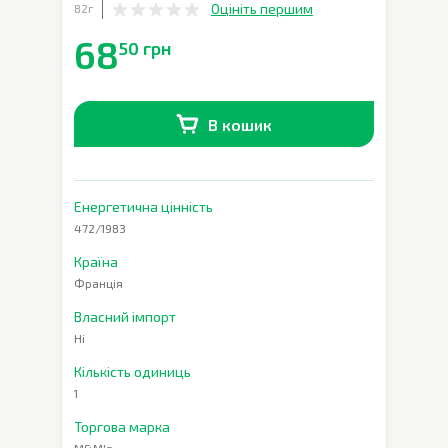
Оцініть першим
82г
68
50 грн
В кошик
В наявності
0
шт.
Енергетична цінність
472/1983
Країна
Франція
Власний імпорт
Ні
Кількість одиниць
1
Торгова марка