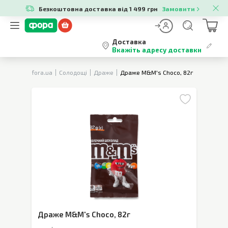
Безкоштовна доставка від 1 499 грн
Замовити
Доставка
Вкажіть адресу доставки
fora.ua
Солодощі
Драже
Драже M&M's Choco, 82г
Драже M&M's Choco
,
82г