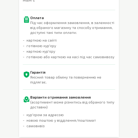
M&M's
Оплата
Під час оформлення замовлення, в залежності
від обраного магазину та способу отримання,
доступні такі типи оплати:
карткою на сайті
готівкою кур'єру
карткою кур'єру
готівкою або карткою на касі під час самовивозу
Гарантія
Якісний товар обміну та поверненню не
підлягає.
Варіанти отримання замовлення
(асортимент може різнитись від обраного типу
доставки)
кур'єром за адресою
новою поштою у відділення/поштомат
самовивіз