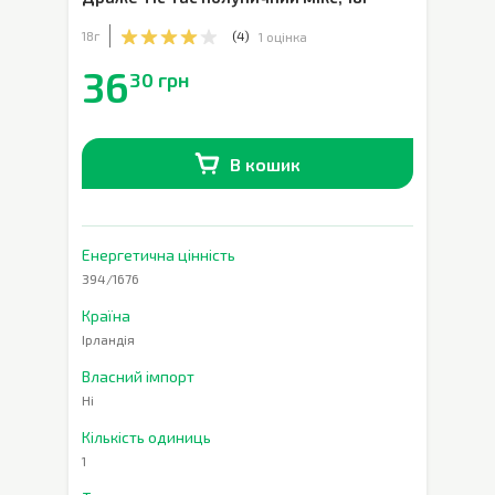
18г
(
4
)
1 оцінка
36
30 грн
В кошик
В наявності
0
шт.
Енергетична цінність
394/1676
Країна
Ірландія
Власний імпорт
Ні
Кількість одиниць
1