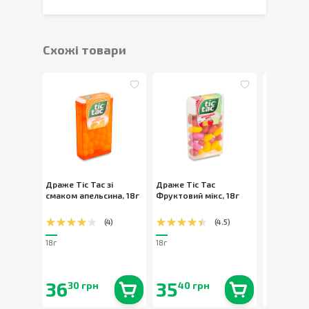
Cхожі товари
Драже Tic Tac зі
Драже Tic Tac
Драже Tic
смаком апельсина
,
18г
Фруктовий мікс
,
18г
18г
(
4
)
(
4.5
)
18г
18г
18г
36
35
35
30 грн
40 грн
40 
В наявності
0
шт.
В наявності
0
шт.