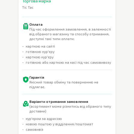
Торгова марка
Tic Tac
Оплата
Під час оформлення замовлення, в залежності
від обраного магазину та способу отримання,
доступні такі типи оплати:
карткою на сайті
готівкою кур'єру
карткою кур'єру
готівкою або карткою на касі під час самовивозу
Гарантія
Якісний товар обміну та поверненню не
підлягає.
Варіанти отримання замовлення
(асортимент може різнитись від обраного типу
доставки)
кур'єром за адресою
новою поштою у відділення/поштомат
самовивіз