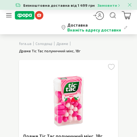
Безкоштовна доставка від 1 499 грн
Замовити
Доставка
Вкажіть адресу доставки
fora.ua
Солодощі
Драже
Драже Tic Tac полуничний мікс, 18г
Драже Tic Tac полуничний мікс
,
18г