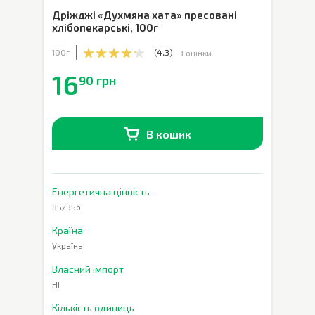
Дріжджі «Духмяна хата» пресовані
хлібопекарські
,
100г
100г
(
4.3
)
3 оцінки
16
90 грн
В кошик
В наявності
0
шт.
Енергетична цінність
85/356
Країна
Україна
Власний імпорт
Ні
Кількість одиниць