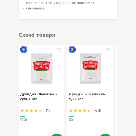
новою поштою у відділення/поштомат
самовивіз
Cхожі товари
Дріжджі «Львівські»
Дріжджі «Львівські»
Дріжджі Dr
сухі
,
100г
сухі
,
12г
швидкоді
(
4
)
(
4.5
)
100г
12г
7г