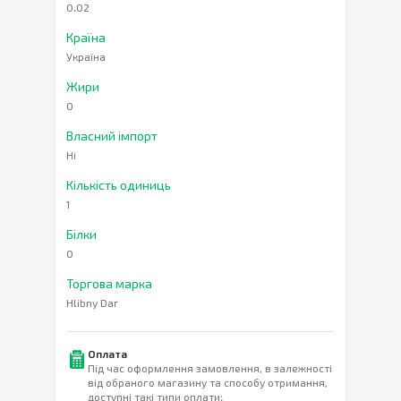
0.02
Країна
Україна
Жири
0
Власний імпорт
Ні
Кількість одиниць
1
Білки
0
Торгова марка
Hlibny Dar
Оплата
Під час оформлення замовлення, в залежності
від обраного магазину та способу отримання,
доступні такі типи оплати: