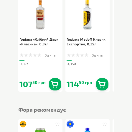
Горілка «Хлібний Дар»
Горілка Medoff Класик
Горілка Pr
«Класика»
,
0,37л
Експортна
,
0,35л
Class
,
0,2
Оцініть
Оцініть
0,37л
0,35л
0,2л
107
114
59
50 грн
50 грн
90 
В наявності
0
шт.
В наявності
0
шт.
Фора рекомендує