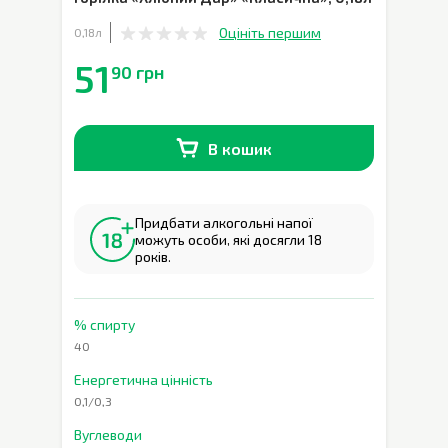
Оцініть першим
0,18л
51
90 грн
В кошик
В наявності
0
шт.
Придбати алкогольні напої
можуть особи, які досягли 18
років.
% спирту
40
Енергетична цінність
0,1/0,3
Вуглеводи