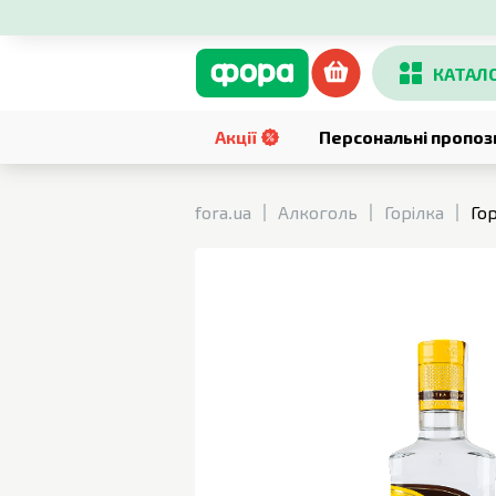
КАТАЛ
Акції
Персональні пропоз
fora.ua
Алкоголь
Горілка
Го