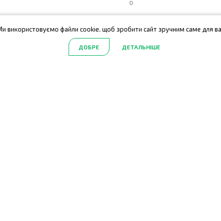
0
Ми використовуємо файли cookie, щоб зробити сайт зручним саме для ва
Оплата
Під час оформлення замовл
магазину та способу отрима
ДОБРЕ
ДЕТАЛЬНІШЕ
карткою на сайті
готівкою кур'єру
карткою кур'єру
готівкою або карткою на касі
Гарантія
Якісний товар обміну та по
Варіанти отримання замо
(асортимент може різнитись
кур'єром за адресою
новою поштою у відділення/
самовивіз