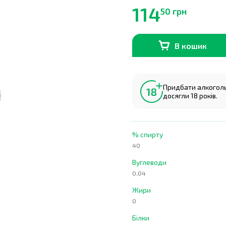
114
50 грн
В кошик
В наявності
0
шт.
Придбати алкогольн
досягли 18 років.
% спирту
40
Вуглеводи
0.04
Жири
0
Білки