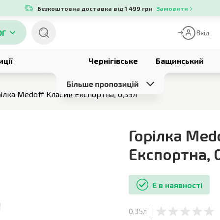
Безкоштовна доставка від 1 499 грн
Замовити
ОГ
Вхід
иції
Чернігівське
Бащинський
рілка Medoff Класик Експортна, 0,35л
Горілка Med
Експортна
,
Є в наявності
0,35л