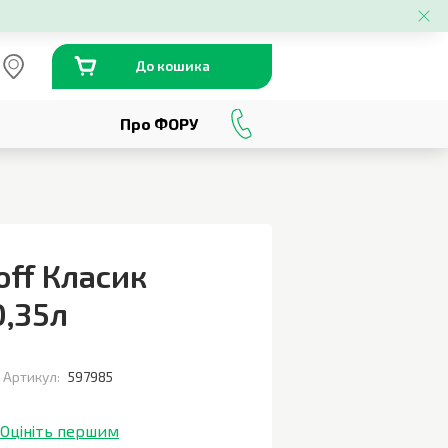
До кошика
Про ФОРУ
0
800
301
230
off Класик
0,35л
Артикул:
597985
Оцініть першим