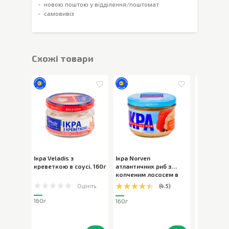
новою поштою у відділення/поштомат
самовивіз
Cхожі товари
Ікра Veladis з
Ікра Norven
Ікра Velad
креветкою в соусі
,
160г
атлантичних риб з
в соусі
,
16
копченим лососем в
соусі
,
160г
Оцініть
(
4.5
)
160г
160г
160г