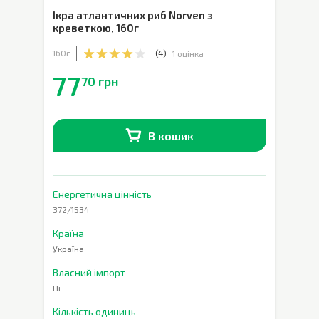
Ікра атлантичних риб Norven з
креветкою
,
160г
160г
(
4
)
1 оцінка
77
70 грн
В кошик
В наявності
0
шт.
Енергетична цінність
372/1534
Країна
Україна
Власний імпорт
Ні
Кількість одиниць