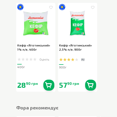
Кефір «Яготинський»
Кефір «Яготинський»
1% п/е
,
400г
2,5% п/е
,
900г
Оцініть
(
4
)
400г
900г
28
57
90 грн
90 грн
В наявності
0
шт.
В наявності
0
шт.
Фора рекомендує