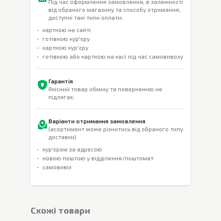
Під час оформлення замовлення, в залежності
від обраного магазину та способу отримання,
доступні такі типи оплати:
карткою на сайті
готівкою кур'єру
карткою кур'єру
готівкою або карткою на касі під час самовивозу
Гарантія
Якісний товар обміну та поверненню не
підлягає.
Варіанти отримання замовлення
(асортимент може різнитись від обраного типу
доставки)
кур'єром за адресою
новою поштою у відділення/поштомат
самовивіз
Cхожі товари