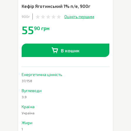
Кефір Яготинський 1% п/е
,
900г
Оцініть першим
900г
55
90 грн
В кошик
В наявності
0
шт.
Енергетична цінність
37/158
Вуглеводи
3.9
Країна
Україна
Жири
1