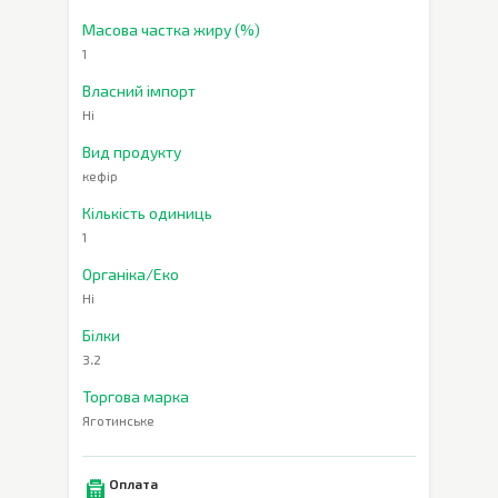
Масова частка жиру (%)
1
Власний імпорт
Ні
Вид продукту
кефір
Кількість одиниць
1
Органіка/Еко
Ні
Білки
3.2
Торгова марка
Яготинське
Оплата