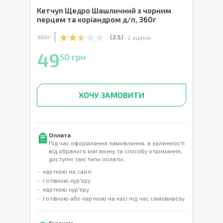
Кетчуп Щедро Шашличний з чорним
перцем та коріандром д/п
,
360г
360г
(
2.5
)
2 оцінки
49
50 грн
ХОЧУ ЗАМОВИТИ
Оплата
Під час оформлення замовлення, в залежності
від обраного магазину та способу отримання,
доступні такі типи оплати:
карткою на сайті
готівкою кур'єру
карткою кур'єру
готівкою або карткою на касі під час самовивозу