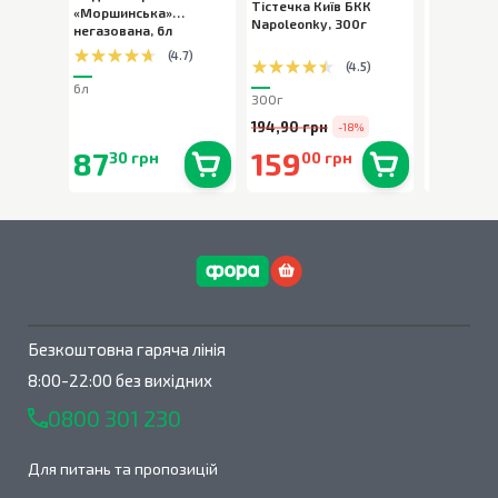
Тістечка Київ БКК
«Моршинська»
Milka Bub
Napoleonky
,
300г
негазована
,
6л
пористий
,
(
4.7
)
(
4.5
)
6л
80г
300г
194,90 грн
-18%
87
159
90
30 грн
00 грн
90 
В наявності
0
шт.
В наявності
0
шт.
Безкоштовна гаряча лінія
8:00-22:00 без вихідних
0800 301 230
Для питань та пропозицій