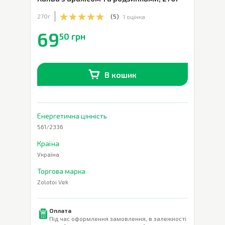
270г
(
5
)
1 оцінка
69
50 грн
В кошик
В наявності
0
шт.
Енергетична цінність
561/2336
Країна
Україна
Торгова марка
Zolotoi Vek
Оплата
Під час оформлення замовлення, в залежності