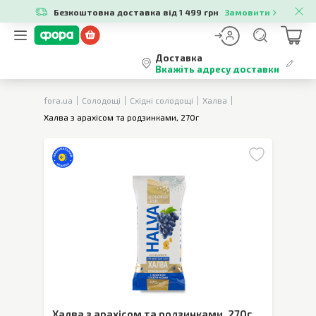
Безкоштовна доставка від 1 499 грн
Замовити
Доставка
Вкажіть адресу доставки
fora.ua
Солодощі
Східні солодощі
Халва
Халва з арахісом та родзинками, 270г
Халва з арахісом та родзинками
,
270г