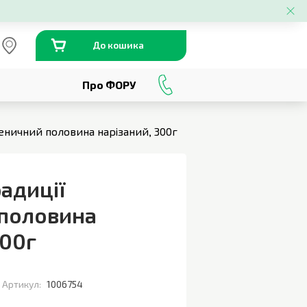
До кошика
Про ФОРУ
0
800
301
230
шеничний половина нарізаний, 300г
радиції
половина
00г
Артикул:
1006754