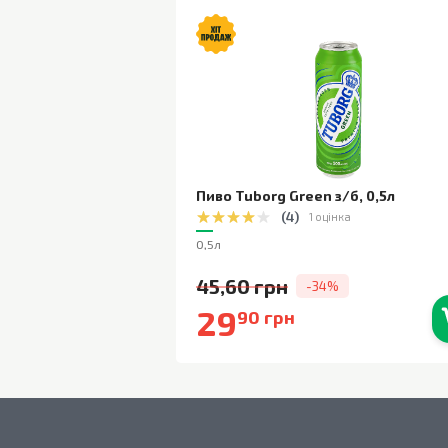
Пиво Tuborg Green з/б
,
0,5л
(
4
)
1 оцінка
0,5л
45,60 грн
-34%
29
90 грн
В наявності