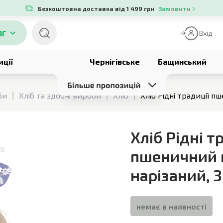
Безкоштовна доставка від 1 499 грн
Замовити
ОГ
Вхід
иції
Чернігівське
Бащинський
би
Хліб та здобні вироби
Хліб
Хліб Рідні традиції п
Хліб Рідні т
26
пшеничний 
нарізаний
,
3
немає в наявності