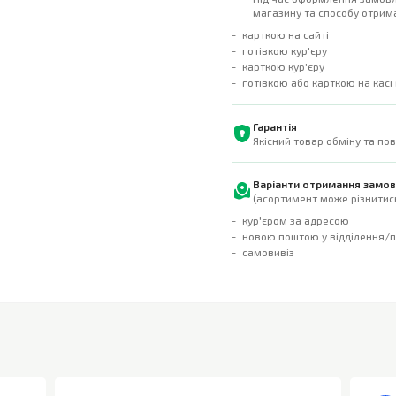
магазину та способу отрима
карткою на сайті
готівкою кур'єру
карткою кур'єру
готівкою або карткою на касі
Гарантія
Якісний товар обміну та по
Варіанти отримання замо
(асортимент може різнитись
кур'єром за адресою
новою поштою у відділення/
самовивіз