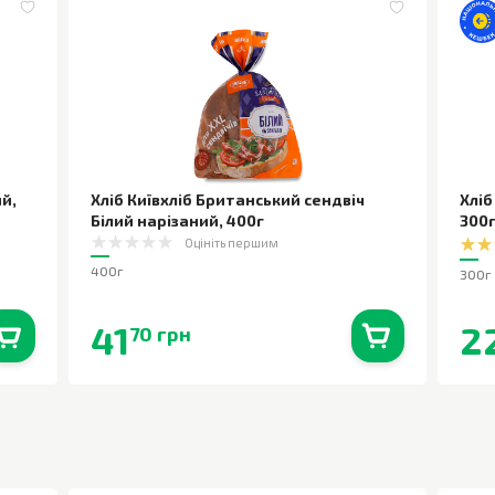
ий
,
Хліб Київхліб Британський сендвіч
Хліб
Білий нарізаний
,
400г
300
Оцініть першим
400г
300г
41
2
70 грн
0
шт.
В наявності
0
шт.