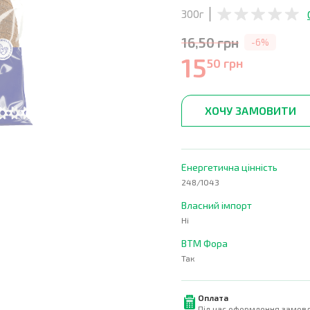
300г
16,50 грн
-6%
15
50 грн
ХОЧУ ЗАМОВИТИ
Енергетична цінність
248/1043
Власний імпорт
Ні
ВТМ Фора
Так
Оплата
Під час оформлення замовл