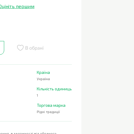
Оцініть першим
В обрані
Країна
Україна
Кількість одиниць
1
Торгова марка
Рідні традиції
ення, в залежності від обраного