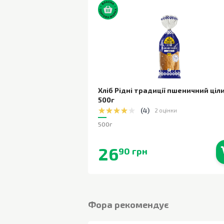
Хліб Рідні традиції пшеничний ціл
500г
(
4
)
2 оцінки
500г
26
90 грн
В наявності
Фора рекомендує