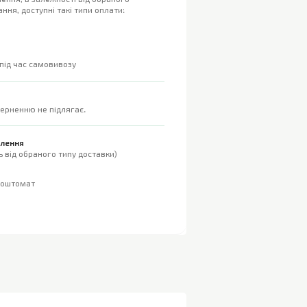
ння, доступні такі типи оплати:
 під час самовивозу
верненню не підлягає.
влення
 від обраного типу доставки)
поштомат