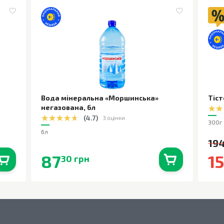
Вода мінеральна «Моршинська»
Тіст
негазована
,
6л
(
4.7
)
3 оцінки
300г
6л
194
87
1
30 грн
0
шт.
В наявності
0
шт.