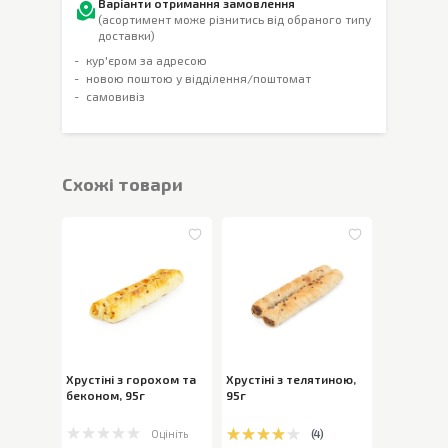
Варіанти отримання замовлення
(асортимент може різнитись від обраного типу
доставки)
кур'єром за адресою
новою поштою у відділення/поштомат
самовивіз
Cхожі товари
Хрустіні з горохом та
Хрустіні з телятиною
,
беконом
,
95г
95г
Оцініть
(
4
)