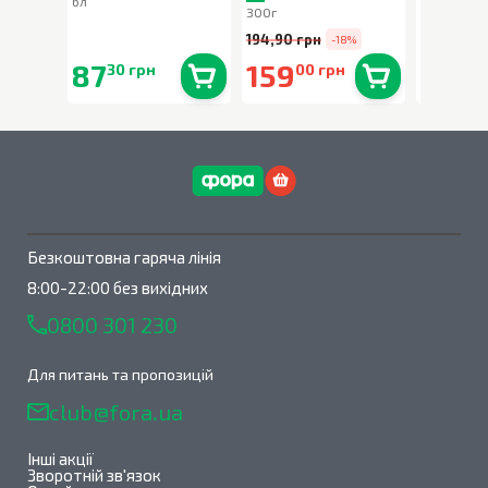
6л
80г
300г
194,90 грн
-18%
87
159
90
30 грн
00 грн
90 
В наявності
0
шт.
В наявності
0
шт.
Безкоштовна гаряча лінія
8:00-22:00 без вихідних
0800 301 230
Для питань та пропозицій
club@fora.ua
Інші акції
Зворотній зв'язок