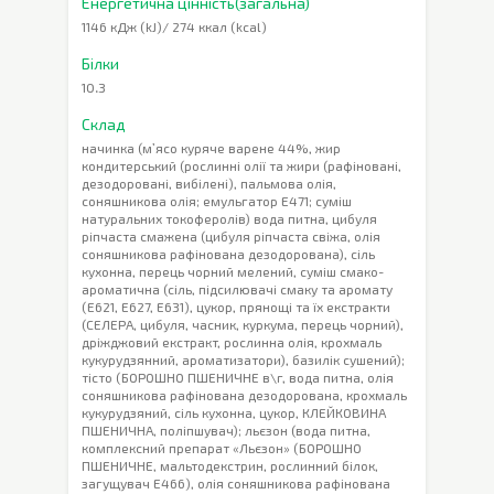
Енергетична цінність(загальна)
1146 кДж (kJ)/ 274 ккал (kcal)
Білки
10.3
Склад
начинка (м’ясо куряче варене 44%, жир
кондитерський (рослинні олії та жири (рафіновані,
дезодоровані, вибілені), пальмова олія,
соняшникова олія; емульгатор Е471; суміш
натуральних токоферолів) вода питна, цибуля
ріпчаста смажена (цибуля ріпчаста свіжа, олія
соняшникова рафінована дезодорована), сіль
кухонна, перець чорний мелений, суміш смако-
ароматична (сіль, підсилювачі смаку та аромату
(Е621, Е627, Е631), цукор, прянощі та їх екстракти
(СЕЛЕРА, цибуля, часник, куркума, перець чорний),
дріжджовий екстракт, рослинна олія, крохмаль
кукурудзянний, ароматизатори), базилік сушений);
тісто (БОРОШНО ПШЕНИЧНЕ в\г, вода питна, олія
соняшникова рафінована дезодорована, крохмаль
кукурудзяний, сіль кухонна, цукор, КЛЕЙКОВИНА
ПШЕНИЧНА, поліпшувач); льєзон (вода питна,
комплексний препарат «Льєзон» (БОРОШНО
ПШЕНИЧНЕ, мальтодекстрин, рослинний білок,
загущувач Е466), олія соняшникова рафінована