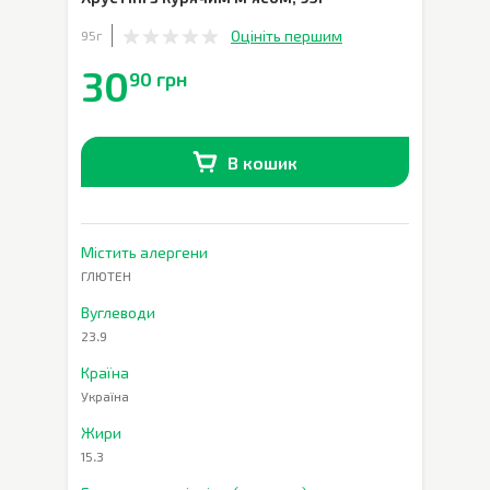
Оцініть першим
95г
30
90 грн
В кошик
В наявності
0
шт.
Містить алергени
ГЛЮТЕН
Вуглеводи
23.9
Країна
Україна
Жири
15.3