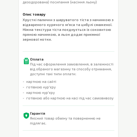
дезодорована) посипання (насіння льону)
Опис товару
Хрусткі палички з шаруватого тіста з начинкою з
відвареного курячого м'яса та цибулі смаженої.
Ніжна текстура тіста поєднується із соковитою
пряною начинкою, а льон додає приємної
зернової нотки.
Оплата
Під час оформлення замовлення, в залежності
від обраного магазину та способу отримання,
доступні такі типи оплати:
карткою на сайті
готівкою кур'єру
карткою кур'єру
готівкою або карткою на касі під час самовивозу
Гарантія
Якісний товар обміну та поверненню не
підлягає.