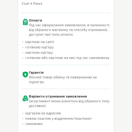
Club 4 Paws
Оплата
Під час оформлення замовлення, в залежності
від обраного магазину та способу отримання,
доступні такі типи оплати:
карткою на сайті
готівкою кур'єру
карткою кур'єру
готівкою або карткою на касі під час самовивозу
Гарантія
Якісний товар обміну та поверненню не
підлягає.
Варіанти отримання замовлення
(асортимент може різнитись від обраного типу
доставки)
кур'єром за адресою
новою поштою у відділення/поштомат
самовивіз