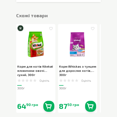
Cхожі товари
Корм для котів Kitekat
Корм Whiskas з тунцем
Корм для 
яловичина-овочі
для дорослих котів
,
рибою в н
сухий
,
300г
300г
85г
Оцініть
Оцініть
300г
300г
85г
64
87
15
90 грн
50 грн
70 г
В наявності
0
шт.
В наявності
0
шт.