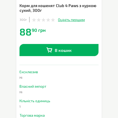
Корм для кошенят Club 4 Paws з куркою
сухий
,
300г
Оцініть першим
300г
88
90 грн
В кошик
В наявності
0
шт.
Ексклюзив
Ні
Власний імпорт
Ні
Кількість одиниць
1
Торгова марка