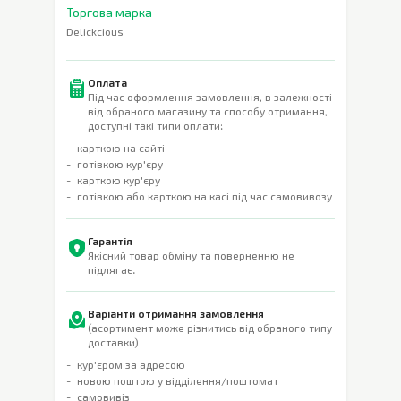
Торгова марка
Delickcious
Оплата
Під час оформлення замовлення, в залежності
від обраного магазину та способу отримання,
доступні такі типи оплати:
карткою на сайті
готівкою кур'єру
карткою кур'єру
готівкою або карткою на касі під час самовивозу
Гарантія
Якісний товар обміну та поверненню не
підлягає.
Варіанти отримання замовлення
(асортимент може різнитись від обраного типу
доставки)
кур'єром за адресою
новою поштою у відділення/поштомат
самовивіз