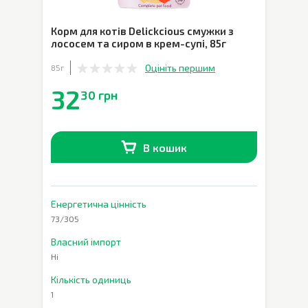
Корм для котів Delickcious смужки з
лососем та сиром в крем-супі
,
85г
Оцініть першим
85г
32
30 грн
В кошик
В наявності
0
шт.
Енергетична цінність
73/305
Власний імпорт
Ні
Кількість одиниць
1