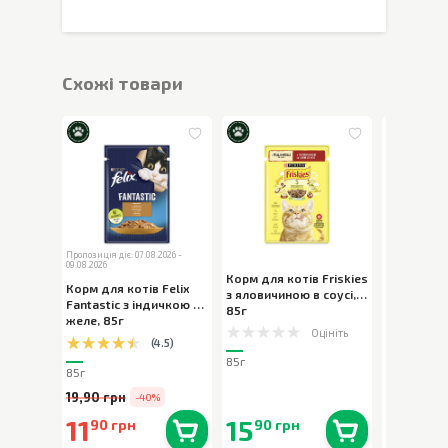
Cхожі товари
Пропозиція діє: 07.08.2026 -
09.08.2026
Корм для котів Friskies
Корм для 
Корм для котів Felix
з яловичиною в соусі
,
Whiskas з
Fantastic з індичкою в
85г
желе
,
85г
желе
,
85г
Оцініть
(
4.5
)
85г
85г
85г
19,90 грн
-40%
11
15
19
90 грн
90 грн
50 г