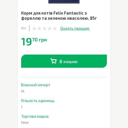
Корм для котів Felix Fantastic з
фореллю та зеленою квасолею
,
85г
Оцініть першим
85г
19
70 грн
В кошик
В наявності
0
шт.
Власний імпорт
Ні
Кількість одиниць
1
Торгова марка
Felix