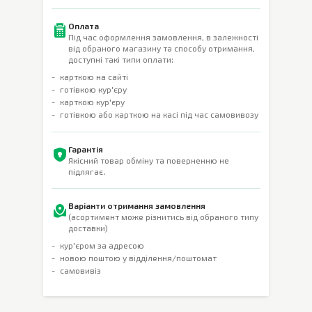
Оплата
Під час оформлення замовлення, в залежності
від обраного магазину та способу отримання,
доступні такі типи оплати:
карткою на сайті
готівкою кур'єру
карткою кур'єру
готівкою або карткою на касі під час самовивозу
Гарантія
Якісний товар обміну та поверненню не
підлягає.
Варіанти отримання замовлення
(асортимент може різнитись від обраного типу
доставки)
кур'єром за адресою
новою поштою у відділення/поштомат
самовивіз