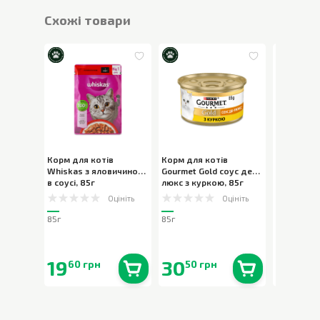
Cхожі товари
Корм для котів
Корм для котів
Додатков
Whiskas з яловичиною
Gourmet Gold соус де-
котів Feli
в соусі
,
85г
люкс з куркою
,
85г
яловичин
Оцініть
Оцініть
85г
85г
48г
19
30
12
60 грн
50 грн
90 г
В наявності
0
шт.
В наявності
0
шт.