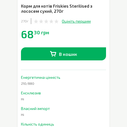
Корм для котів Friskies Sterilised з
лососем сухий
,
270г
Оцініть першим
270г
68
30 грн
В кошик
В наявності
0
шт.
Енергетична цінність
210/880
Ексклюзив
Ні
Власний імпорт
Ні
Кількість одиниць