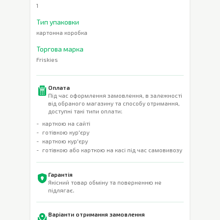
1
Тип упаковки
картонна коробка
Торгова марка
Friskies
Оплата
Під час оформлення замовлення, в залежності
від обраного магазину та способу отримання,
доступні такі типи оплати:
карткою на сайті
готівкою кур'єру
карткою кур'єру
готівкою або карткою на касі під час самовивозу
Гарантія
Якісний товар обміну та поверненню не
підлягає.
Варіанти отримання замовлення