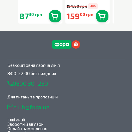
194,90 грн
-18%
87
159
90
30 грн
00 грн
90 
В наявності
0
шт.
В наявності
0
шт.
Безкоштовна гаряча лінія
8:00-22:00 без вихідних
0800 301 230
Для питань та пропозицій
club@fora.ua
Інші акції
Зворотній зв'язок
Онлайн замовлення