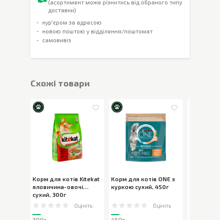
(асортимент може різнитись від обраного типу
доставки)
кур'єром за адресою
новою поштою у відділення/поштомат
самовивіз
Cхожі товари
Корм для котів Kitekat
Корм для котів ONE з
Корм для 
яловичина-овочі
куркою сухий
,
450г
з кролико
сухий
,
300г
Оцініть
Оцініть
300г
450г
300г