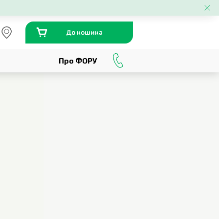
До кошика
Про ФОРУ
0
800
301
230