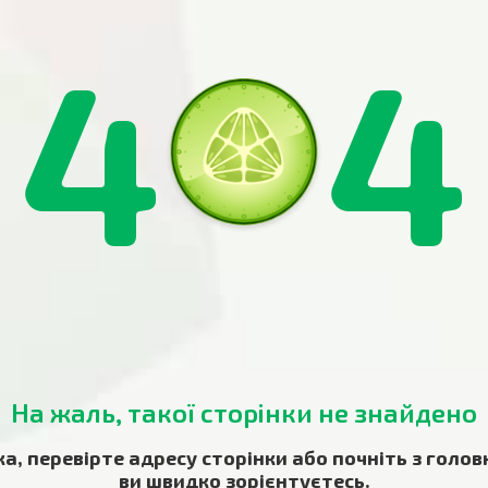
4
4
На жаль, такої сторінки не знайдено
ка, перевірте адресу сторінки або почніть з голов
ви швидко зорієнтуєтесь.