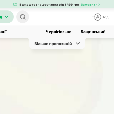
Безкоштовна доставка від 1 499 грн
Замовити
ОГ
Вхід
иції
Чернігівське
Бащинський