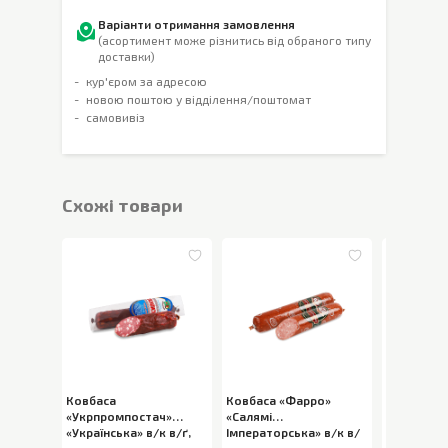
Варіанти отримання замовлення
(асортимент може різнитись від обраного типу
доставки)
кур'єром за адресою
новою поштою у відділення/поштомат
самовивіз
Cхожі товари
Ковбаса
Ковбаса «Фарро»
Ковбаса «
«Укрпромпостач»
«Салямі
«Українсь
«Українська» в/к в/ґ
,
Імператорська» в/к в/
«Особлива