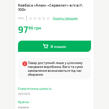
Ковбаса «Алан» «Сервелат» в/к в/ґ
,
100г
Оцініть першим
100г
97
90 грн
В кошик
В наявності
0
кг
Товар доступний лише у цілісному
пакуванні виробника. Вага та сума
замовлення визначаються під час
збирання.
Енергетична цінність
307/1272
Країна
Україна