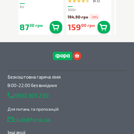
(
4.5
)
6л
80г
300г
194,90 грн
-18%
87
159
90
30 грн
00 грн
90 
В наявності
0
шт.
В наявності
0
шт.
Безкоштовна гаряча лінія
8:00-22:00 без вихідних
0800 301 230
Для питань та пропозицій
club@fora.ua
Інші акції