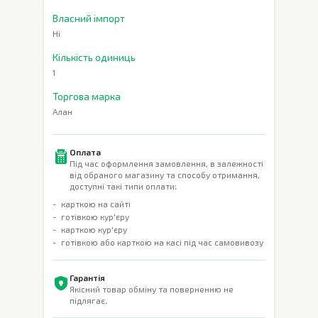
Власний імпорт
Ні
Кількість одиниць
1
Торгова марка
Алан
Оплата
Під час оформлення замовлення, в залежності
від обраного магазину та способу отримання,
доступні такі типи оплати:
карткою на сайті
готівкою кур'єру
карткою кур'єру
готівкою або карткою на касі під час самовивозу
Гарантія
Якісний товар обміну та поверненню не
підлягає.