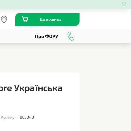
До кошика
Про ФОРУ
0
800
301
230
ore Українська
Артикул:
965343