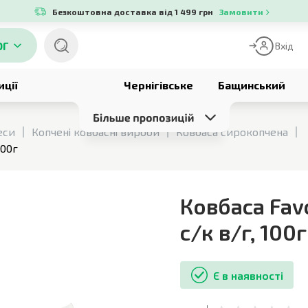
Безкоштовна доставка від 1 499 грн
Замовити
ОГ
Вхід
иції
Чернігівське
Бащинський
еси
Копчені ковбасні вироби
Ковбаса сирокопчена
100г
Ковбаса Fav
с/к в/г
,
100г
Є в наявності