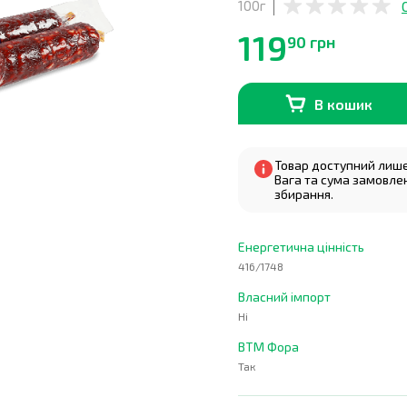
100г
119
90 грн
В кошик
В наявності
0
кг
Товар доступний лише 
Вага та сума замовле
збирання.
Енергетична цінність
416/1748
Власний імпорт
Ні
ВТМ Фора
Так