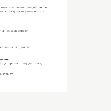
ення, в залежності від обраного
ння, доступні такі типи оплати:
 під час самовивозу
верненню не підлягає.
влення
 від обраного типу доставки)
поштомат