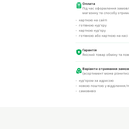
Оплата
Під час оформлення замовл
магазину та способу отрима
карткою на сайті
готівкою кур'єру
карткою кур'єру
готівкою або карткою на касі
Гарантія
Якісний товар обміну та по
Варіанти отримання замо
(асортимент може різнитись
кур'єром за адресою
новою поштою у відділення/
самовивіз