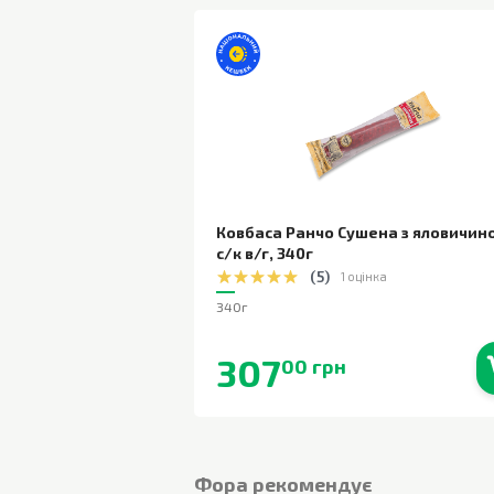
Ковбаса Ранчо Сушена з яловичин
с/к в/г
,
340г
(
5
)
1 оцінка
340г
307
00 грн
В наявності
Фора рекомендує