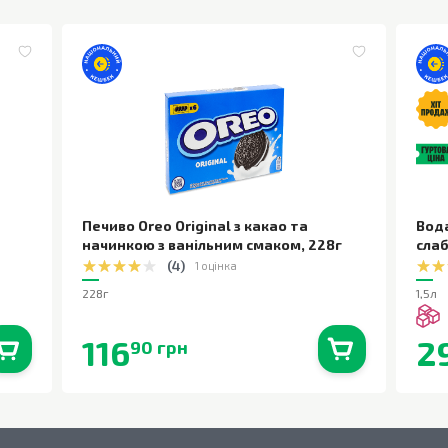
Печиво Oreo Original з какао та
Вод
начинкою з ванільним смаком
,
228г
сла
(
4
)
1 оцінка
228г
1,5л
116
2
90 грн
0
шт.
В наявності
0
шт.