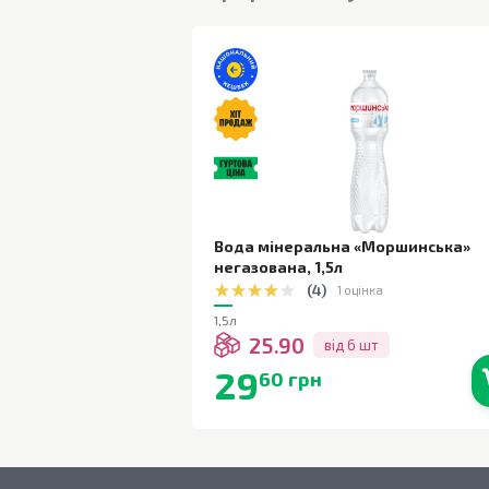
Вода мінеральна «Моршинська»
негазована
,
1,5л
(
4
)
1 оцінка
1,5л
25.90
від 6 шт
29
60 грн
В наявності