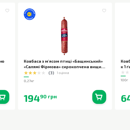
ою
Ковбаса з м'ясом птиці «Бащинський»
Ковб
«Салямі Фірмова» сирокопчена вищий
к 1 
сорт
,
0,27кг
(
3
)
1 оцінка
100г
0,27кг
194
6
90 грн
0
шт.
В наявності
0
шт.