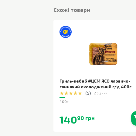
Cхожі товари
Гриль-кебаб #ЦЕМ'ЯСО яловичо-
свинячий охолоджений г/у
,
400г
(
5
)
2 оцінки
400г
140
90 грн
В наявності