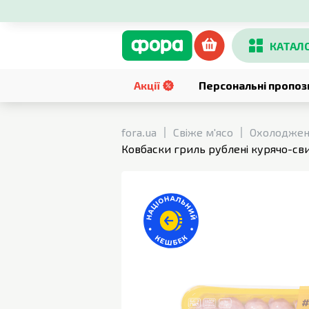
КАТАЛ
Акції
Персональні пропоз
fora.ua
Свіже м'ясо
Охолоджен
Ковбаски гриль рублені курячо-сви