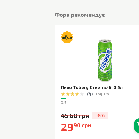
Фора рекомендує
Пиво Tuborg Green з/б
,
0,5л
(
4
)
1 оцінка
0,5л
45,60 грн
-34%
29
90 грн
В наявності