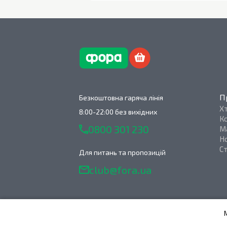
П
Безкоштовна гаряча лінія
Х
8:00-22:00 без вихідних
К
0800 301 230
М
Н
С
Для питань та пропозицій
club@fora.ua