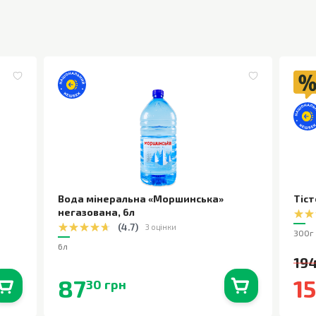
Вода мінеральна «Моршинська»
Тіст
негазована
,
6л
(
4.7
)
3 оцінки
300г
6л
194
87
1
30 грн
0
шт.
В наявності
0
шт.