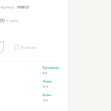
Артикул:
1008121
(
5
)
5 оцінок
В обрані
Вуглеводи
0.8
Жири
12.4
Білки
21.6