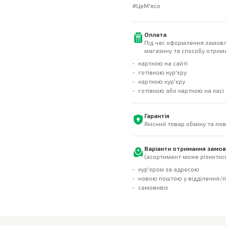
#ЦеМ'ясо
Оплата
Під час оформлення замовл
магазину та способу отрима
карткою на сайті
готівкою кур'єру
карткою кур'єру
готівкою або карткою на касі
Гарантія
Якісний товар обміну та по
Варіанти отримання замо
(асортимент може різнитись
кур'єром за адресою
новою поштою у відділення/
самовивіз