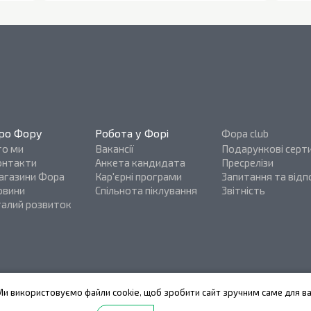
ро Фору
Робота у Форі
Фора club
то ми
Вакансії
Подарункові серт
онтакти
Анкета кандидата
Пресрелізи
агазини Фора
Кар'єрні програми
Запитання та відпо
овини
Спільнота піклування
Звітність
талий розвиток
Ми використовуємо файли cookie, щоб зробити сайт зручним саме для ва
Fora@All rights reserved 2026