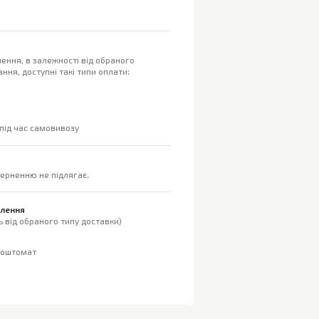
ення, в залежності від обраного
ння, доступні такі типи оплати:
 під час самовивозу
верненню не підлягає.
влення
 від обраного типу доставки)
поштомат