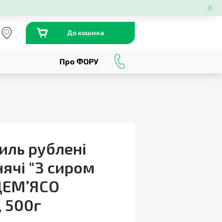
До кошика
Про ФОРУ
0
800
301
230
иль рублені
ячі "З сиром
#ЦЕМ’ЯСО
,
500г