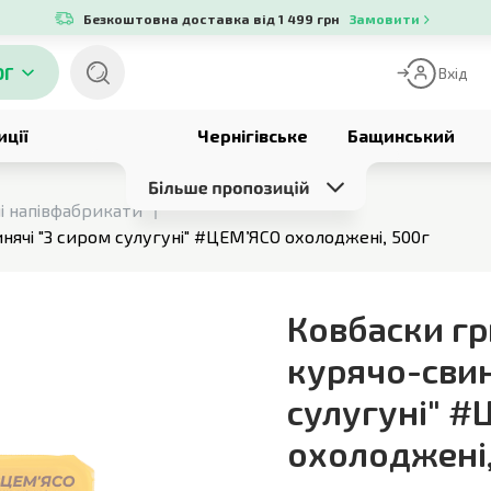
Безкоштовна доставка від 1 499 грн
Замовити
ОГ
Вхід
иції
Чернігівське
Бащинський
і напівфабрикати
нячі "З сиром сулугуні" #ЦЕМ’ЯСО охолоджені, 500г
Ковбаски гр
курячо-свин
сулугуні" 
охолоджені