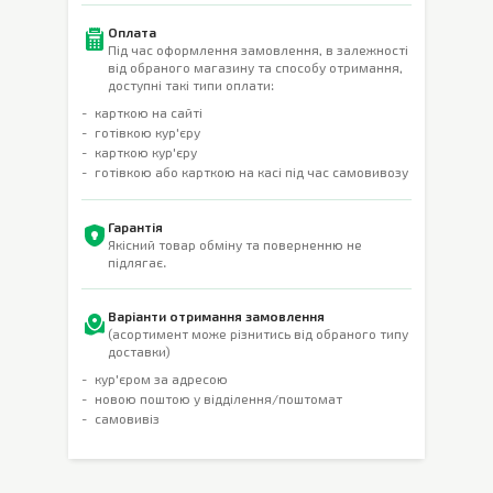
Оплата
Під час оформлення замовлення, в залежності
від обраного магазину та способу отримання,
доступні такі типи оплати:
карткою на сайті
готівкою кур'єру
карткою кур'єру
готівкою або карткою на касі під час самовивозу
Гарантія
Якісний товар обміну та поверненню не
підлягає.
Варіанти отримання замовлення
(асортимент може різнитись від обраного типу
доставки)
кур'єром за адресою
новою поштою у відділення/поштомат
самовивіз