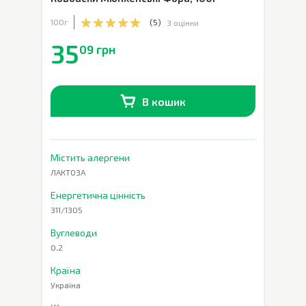
100г
(
5
)
3 оцінки
35
09 грн
В кошик
В наявності
0
кг
Містить алергени
ЛАКТОЗА
Енергетична цінність
311/1305
Вуглеводи
0.2
Країна
Україна