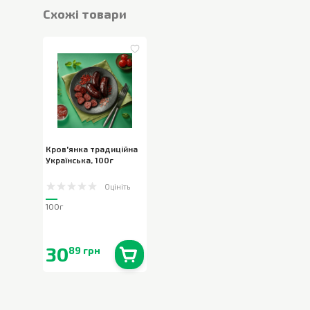
Cхожі товари
Кров'янка традиційна
Українська
,
100г
Оцініть
100г
30
89 грн
В наявності
0
кг