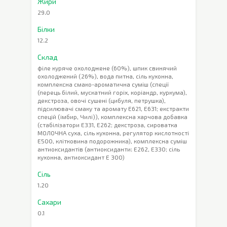
Жири
29.0
Білки
12.2
Склад
філе куряче охолоджене (60%), шпик свинячий
охолоджений (26%), вода питна, сіль кухонна,
комплексна смако-ароматична суміш (спеції
(перець білий, мускатний горіх, коріандр, куркума),
декстроза, овочі сушені (цибуля, петрушка),
підсилювачі смаку та аромату Е621, Е631; екстракти
спецій (імбир, Чилі)), комплексна харчова добавка
(стабілізатори Е331, Е262; декстроза, сироватка
МОЛОЧНА суха, сіль кухонна, регулятор кислотності
Е500, клітковина подорожника), комплексна суміш
антиоксидантів (антиоксиданти: Е262, Е330; сіль
кухонна, антиоксидант Е 300)
Сіль
1.20
Сахари
0.1