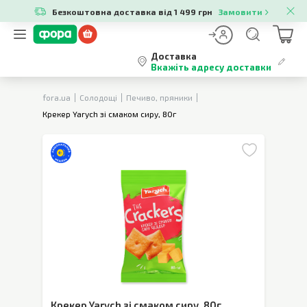
Безкоштовна доставка від 1 499 грн
Замовити
Доставка
Вкажіть адресу доставки
fora.ua
Солодощі
Печиво, пряники
Крекер Yarych зі смаком сиру, 80г
Крекер Yarych зі смаком сиру
,
80г