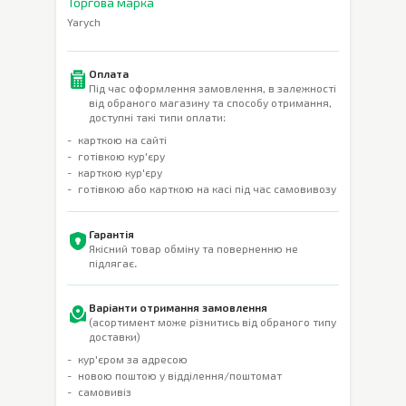
Торгова марка
Yarych
Оплата
Під час оформлення замовлення, в залежності
від обраного магазину та способу отримання,
доступні такі типи оплати:
карткою на сайті
готівкою кур'єру
карткою кур'єру
готівкою або карткою на касі під час самовивозу
Гарантія
Якісний товар обміну та поверненню не
підлягає.
Варіанти отримання замовлення
(асортимент може різнитись від обраного типу
доставки)
кур'єром за адресою
новою поштою у відділення/поштомат
самовивіз