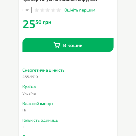
Оцініть першим
80г
25
50 грн
В кошик
В наявності
0
шт.
Енергетична цінність
455/1910
Країна
Україна
Власний імпорт
Ні
Кількість одиниць
1