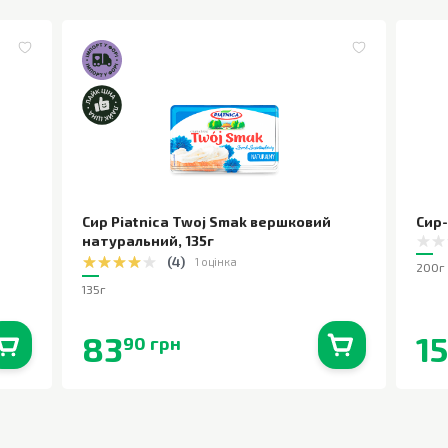
Сир Piatnica Twoj Smak вершковий
Сир
натуральний
,
135г
(
4
)
1 оцінка
200г
135г
83
1
90 грн
0
шт.
В наявності
0
шт.