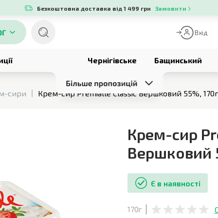
Безкоштовна доставка від 1 499 грн
Замовити
ОГ
Вхід
иції
Чернігівське
Бащинський
м-сири
Крем-сир Premialle Classic Вершковий 55%, 170
Крем-сир Pre
Вершковий
Є в наявності
170г