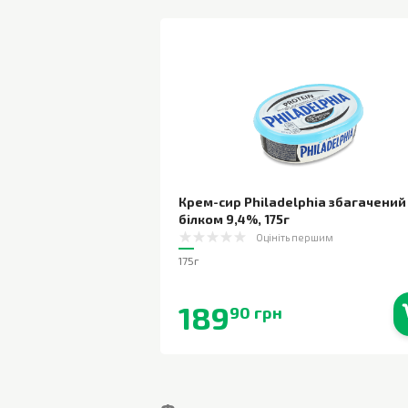
Крем-сир Philadelphia збагачений
білком 9,4%
,
175г
Оцініть першим
175г
189
90 грн
В наявності