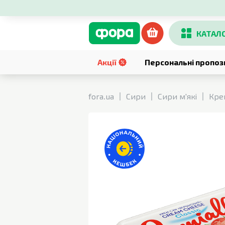
КАТАЛ
Акції
Персональні пропоз
fora.ua
Сири
Сири м'які
Кре