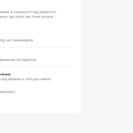
ення, в залежності від обраного
ння, доступні такі типи оплати:
 під час самовивозу
верненню не підлягає.
влення
 від обраного типу доставки)
поштомат