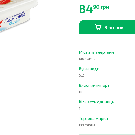
84
90 грн
В кошик
В наявності
0
шт.
Містить алергени
МОЛОКО.
Вуглеводи
5.2
Власний імпорт
Ні
Кількість одиниць
1
Торгова марка
Premialle