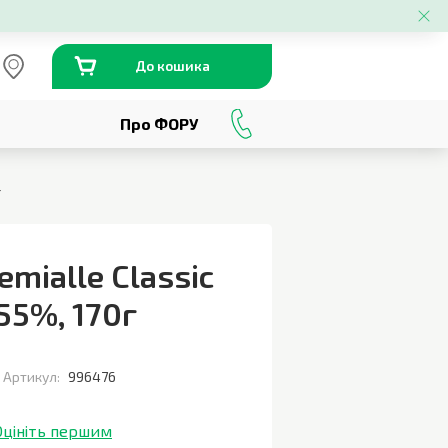
До кошика
Про ФОРУ
0
800
301
230
г
mialle Classic
 55%
,
170г
Артикул:
996476
Оцініть першим