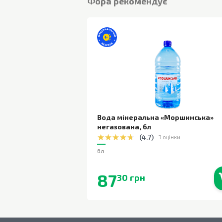
Фора рекомендує
Вода мінеральна «Моршинська»
негазована
,
6л
(
4.7
)
3 оцінки
6л
87
30 грн
В наявності