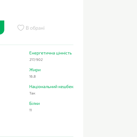
В обрані
Енергетична цінність
217/902
Жири
16.8
Національний кешбек
Так
Білки
11