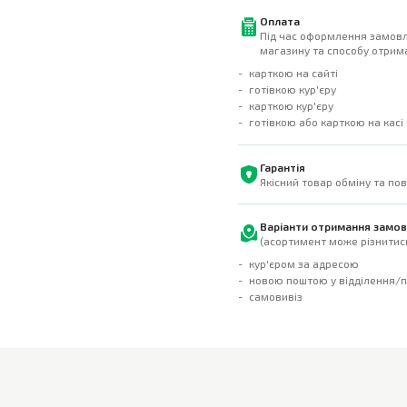
Оплата
Під час оформлення замовл
магазину та способу отрима
карткою на сайті
готівкою кур'єру
карткою кур'єру
готівкою або карткою на касі
Гарантія
Якісний товар обміну та по
Варіанти отримання замо
(асортимент може різнитись
кур'єром за адресою
новою поштою у відділення/
самовивіз