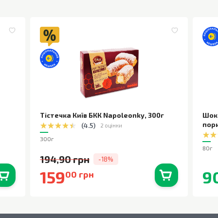
Тістечка Київ БКК Napoleonky
,
300г
Шок
пор
(
4.5
)
2 оцінки
300г
80г
194,90 грн
-18%
159
9
00 грн
0
шт.
В наявності
0
шт.