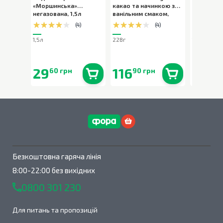
«Моршинська»
какао та начинкою з
«Моршинс
негазована
,
1,5л
ванільним смаком
,
слабогаз
228г
(
4
)
(
4
)
1,5л
228г
1,5л
29
116
29
60 грн
90 грн
90 
В наявності
0
шт.
В наявності
0
шт.
Безкоштовна гаряча лінія
8:00-22:00 без вихідних
0800 301 230
Для питань та пропозицій