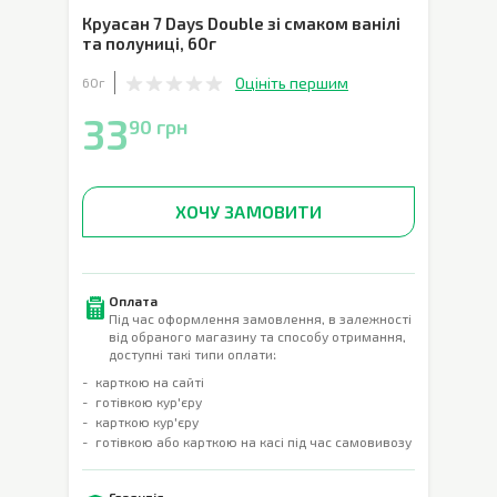
Круасан 7 Days Double зі смаком ванілі
та полуниці
,
60г
Оцініть першим
60г
33
90 грн
ХОЧУ ЗАМОВИТИ
Оплата
Під час оформлення замовлення, в залежності
від обраного магазину та способу отримання,
доступні такі типи оплати:
карткою на сайті
готівкою кур'єру
карткою кур'єру
готівкою або карткою на касі під час самовивозу