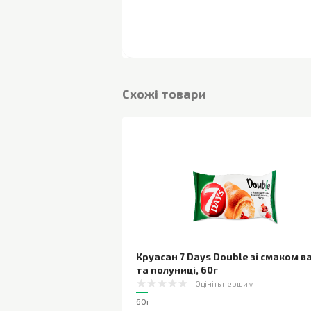
Cхожі товари
Круасан 7 Days Double зі смаком ва
та полуниці
,
60г
Оцініть першим
60г