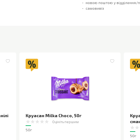
новою поштою у відділення/
самовивіз
нілі
Круасан Milka Choco
,
50г
Круа
сма
Оцініть першим
50г
50г