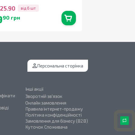
228г
25.90
від 6 шт
9
114
90 грн
90 грн
В наявності
0
шт.
Персональна сторінка
Інші акції
ифікати
Зворотній зв'язок
Онлайн замовлення
віді
Правила інтернет-продажу
Політика конфіденційності
Замовлення для бізнесу (B2B)
Куточок Споживача