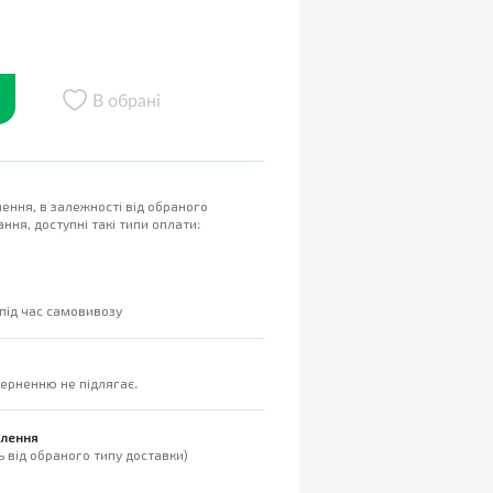
В обрані
ення, в залежності від обраного
ння, доступні такі типи оплати:
 під час самовивозу
верненню не підлягає.
влення
 від обраного типу доставки)