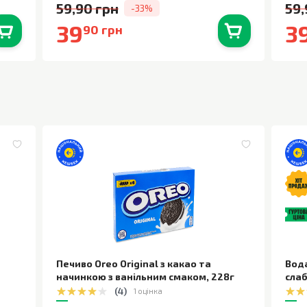
59,90 грн
59,
-33%
39
3
90 грн
0
шт.
В наявності
0
шт.
Печиво Oreo Original з какао та
Вод
начинкою з ванільним смаком
,
228г
сла
(
4
)
1 оцінка