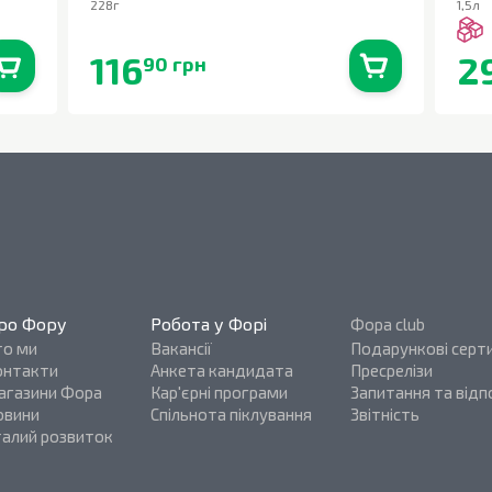
228г
1,5л
116
2
90 грн
0
шт.
В наявності
0
шт.
ро Фору
Робота у Форі
Фора club
то ми
Вакансії
Подарункові серт
онтакти
Анкета кандидата
Пресрелізи
агазини Фора
Кар'єрні програми
Запитання та відпо
овини
Спільнота піклування
Звітність
талий розвиток