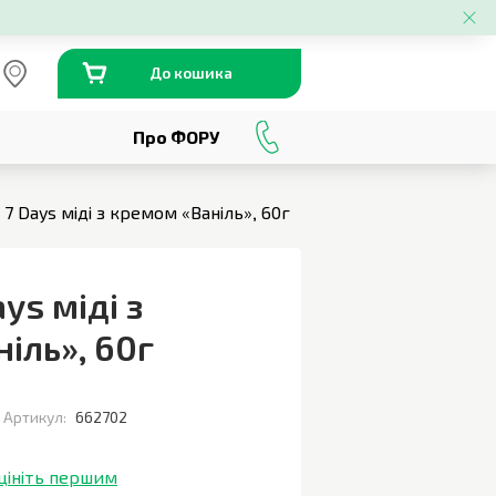
До кошика
Про ФОРУ
0
800
301
230
7 Days міді з кремом «Ваніль», 60г
ys міді з
ніль»
,
60г
Артикул:
662702
цініть першим