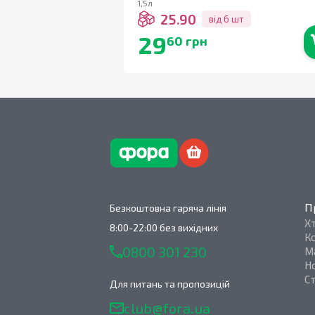
1,5л
25.90
від 6 шт
29
60 грн
В наявності
П
Безкоштовна гаряча лінія
Х
8:00-22:00 без вихідних
К
0800 301 230
М
Н
С
Для питань та пропозицій
club@fora.ua