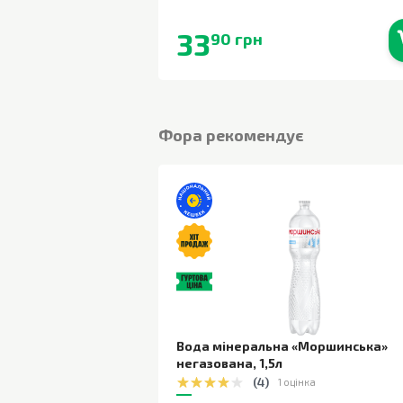
33
90 грн
В наявності
Фора рекомендує
Вода мінеральна «Моршинська»
негазована
,
1,5л
(
4
)
1 оцінка