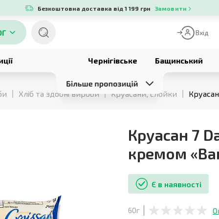
Безкоштовна доставка від 1 199 грн
Замовити
ОГ
Вхід
иції
Чернігівське
Бащинський
би
Хліб та здобні вироби
Круасани, слойки
Круасан 
Круасан 7 Da
кремом «Ва
Є в наявності
О
60г