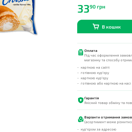
33
90 грн
В кошик
В наявності
0
шт.
Оплата
Під час оформлення замовл
магазину та способу отрима
карткою на сайті
готівкою кур'єру
карткою кур'єру
готівкою або карткою на касі
Гарантія
Якісний товар обміну та по
Варіанти отримання замо
(асортимент може різнитись
кур'єром за адресою