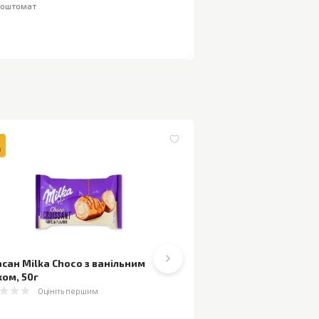
поштомат
сан Milka Choco з ванільним
Круасан 7 Days как
ком
,
50г
(
4
)
1 оцін
Оцініть першим
110г