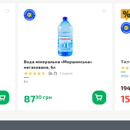
Вода мінеральна «Моршинська»
Тіст
негазована
,
6л
(
4.7
)
3 оцінки
300г
6л
194
87
1
30 грн
0
шт.
В наявності
0
шт.