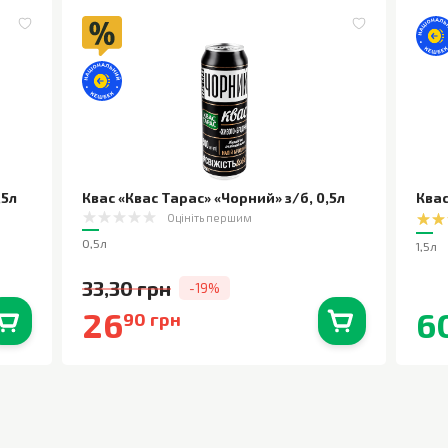
,5л
Квас «Квас Тарас» «Чорний» з/б
,
0,5л
Квас
Оцініть першим
0,5л
1,5л
33,30 грн
-19%
26
6
90 грн
0
шт.
В наявності
0
шт.