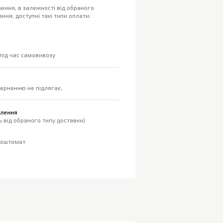
ення, в залежності від обраного
ння, доступні такі типи оплати:
 під час самовивозу
верненню не підлягає.
влення
 від обраного типу доставки)
поштомат