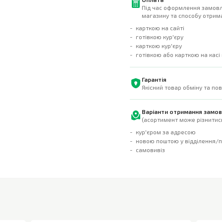
Під час оформлення замовл
магазину та способу отрима
карткою на сайті
готівкою кур'єру
карткою кур'єру
готівкою або карткою на касі
Гарантія
Якісний товар обміну та по
Варіанти отримання замо
(асортимент може різнитись
кур'єром за адресою
новою поштою у відділення/
самовивіз