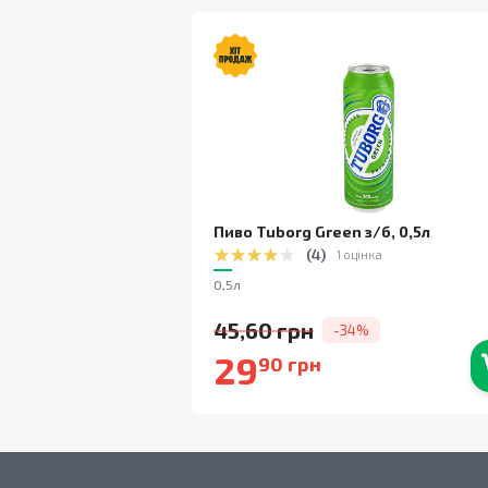
Пиво Tuborg Green з/б
,
0,5л
(
4
)
1 оцінка
0,5л
45,60 грн
-34%
29
90 грн
В наявності