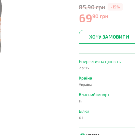
85,90 грн
-19%
69
90 грн
ХОЧУ ЗАМОВИТИ
Енергетична цінність
27/115
Країна
Україна
Власний імпорт
Ні
Білки
0.1
Оплата