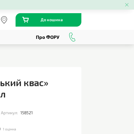
До кошика
Про ФОРУ
0
800
301
230
ський квас»
2л
Артикул:
158521
)
1 оцінка