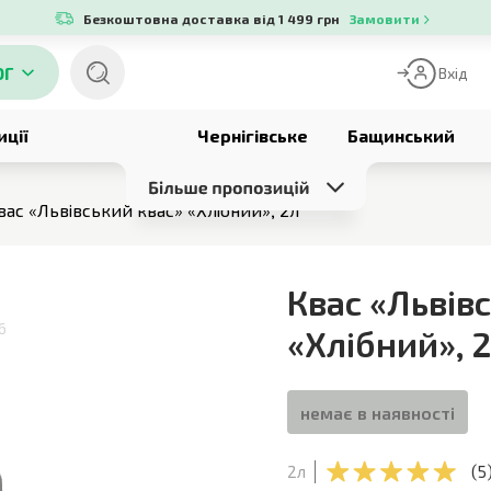
Безкоштовна доставка від 1 499 грн
Замовити
ОГ
Вхід
иції
Чернігівське
Бащинський
вас «Львівський квас» «Хлібний», 2л
Квас «Львів
6
«Хлібний»
,
немає в наявності
2л
(
5