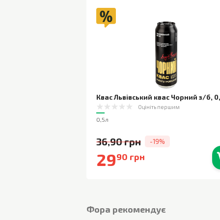
Квас Львівський квас Чорний з/б
,
0
Оцініть першим
0,5л
36,90 грн
-19%
29
90 грн
В наявності
Фора рекомендує