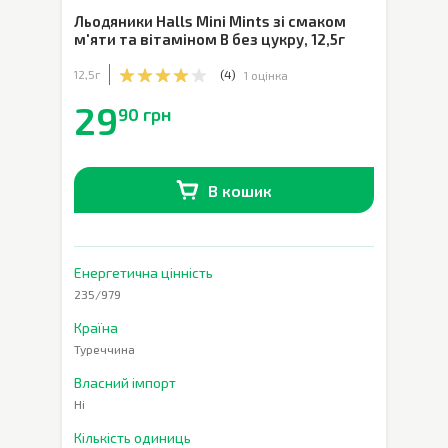
Льодяники Halls Mini Mints зі смаком
м'яти та вітаміном В без цукру
,
12,5г
12,5г
(
4
)
1 оцінка
29
90 грн
В кошик
В наявності
0
шт.
Енергетична цінність
235/979
Країна
Туреччина
Власний імпорт
Ні
Кількість одиниць