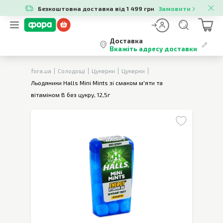
Безкоштовна доставка від 1 499 грн
Замовити
Доставка
Вкажіть адресу доставки
fora.ua
Солодощі
Цукерки
Цукерки
Льодяники Halls Mini Mints зі смаком м'яти та
вітаміном В без цукру, 12,5г