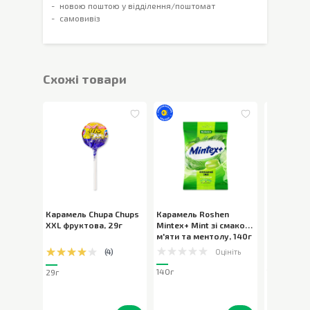
новою поштою у відділення/поштомат
самовивіз
Cхожі товари
Карамель Chupa Chups
Карамель Roshen
Карамель
XXL фруктова
,
29г
Mintex+ Mint зі смаком
Mintex+ Be
м'яти та ментолу
,
140г
смаком лі
ментолу
,
Оцініть
(
4
)
140г
140г
29г