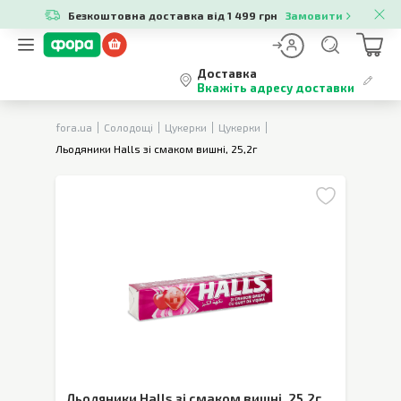
Безкоштовна доставка від 1 499 грн
Замовити
Доставка
Вкажіть адресу доставки
fora.ua
Солодощі
Цукерки
Цукерки
Льодяники Halls зі смаком вишні, 25,2г
Льодяники Halls зі смаком вишні
,
25,2г