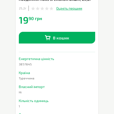
Оцініть першим
25,2г
19
90 грн
В кошик
В наявності
0
шт.
Енергетична цінність
387/1645
Країна
Туреччина
Власний імпорт
Ні
Кількість одиниць
1