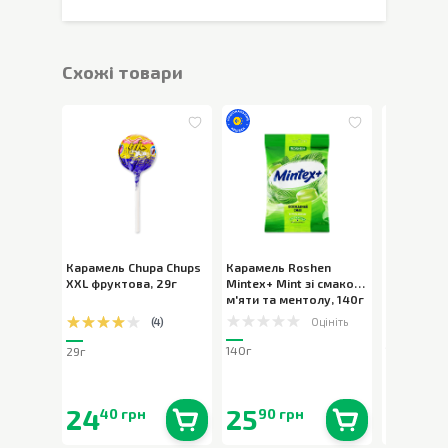
Cхожі товари
Карамель Chupa Chups
Карамель Roshen
Карамель
XXL фруктова
,
29г
Mintex+ Mint зі смаком
Mintex+ Be
м'яти та ментолу
,
140г
смаком лі
ментолу
,
Оцініть
(
4
)
140г
140г
29г
24
25
26
40 грн
90 грн
40 
В наявності
0
шт.
В наявності
0
шт.