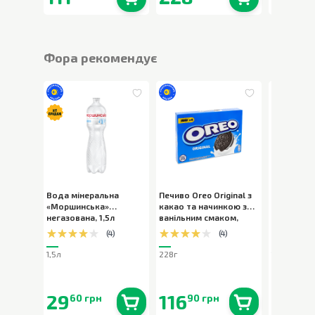
В наявності
0
шт.
В наявності
0
шт.
Фора рекомендує
Вода мінеральна
Печиво Oreo Original з
Вода міне
«Моршинська»
какао та начинкою з
«Моршинс
негазована
,
1,5л
ванільним смаком
,
слабогаз
228г
(
4
)
(
4
)
1,5л
228г
1,5л
29
116
29
60 грн
90 грн
90 