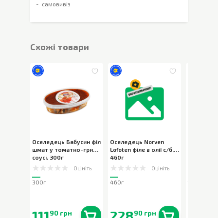
самовивіз
Cхожі товари
Оселедець Бабусин філ
Оселедець Norven
Кілька Во
шмат у томатно-грибн
Lofoten філе в олії с/б
,
слабосол
соусі
,
300г
460г
Оцініть
Оцініть
300г
460г
180г
111
228
68
90 грн
90 грн
90 