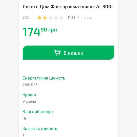
Лосось Дом Фактор шматочки с/с
,
300г
300г
(
1.7
)
3 оцінки
174
90 грн
В кошик
В наявності
0
шт.
Енергетична цінність
269/1128
Країна
Україна
Власний імпорт
Ні
Кількість одиниць
1