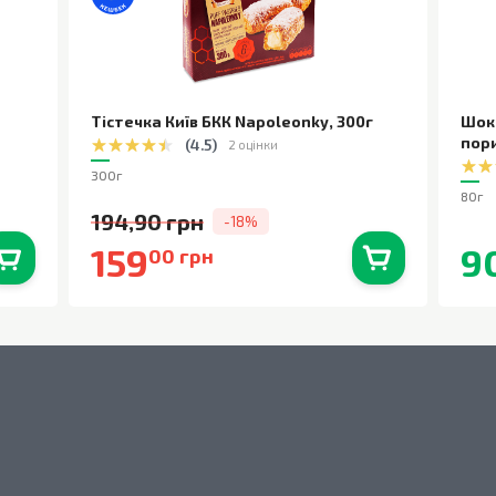
Тістечка Київ БКК Napoleonky
,
300г
Шок
пор
(
4.5
)
2 оцінки
300г
80г
194,90 грн
-18%
159
9
00 грн
0
шт.
В наявності
0
шт.