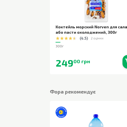
Коктейль морский Norven для сал
або пасти охолоджений
,
300г
(
4.5
)
2 оцінки
300г
249
00 грн
В наявності
Фора рекомендує