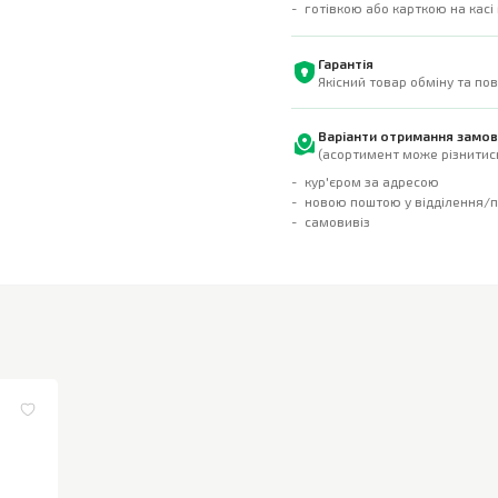
готівкою або карткою на касі
Гарантія
Якісний товар обміну та по
Варіанти отримання замо
(асортимент може різнитись
кур'єром за адресою
новою поштою у відділення/
самовивіз