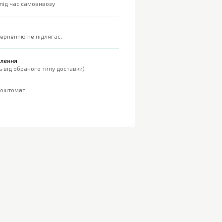
 під час самовивозу
верненню не підлягає.
влення
 від обраного типу доставки)
поштомат