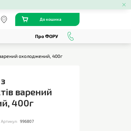
До кошика
Про ФОРУ
0
800
301
230
 варений охолоджений, 400г
 з
тів варений
ий
,
400г
Артикул:
996807