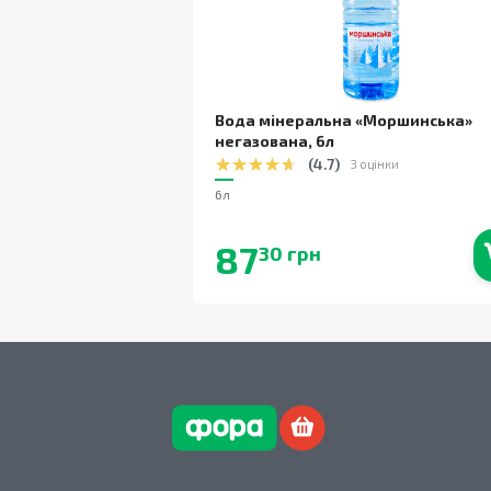
Вода мінеральна «Моршинська»
негазована
,
6л
(
4.7
)
3 оцінки
6л
87
30 грн
В наявності