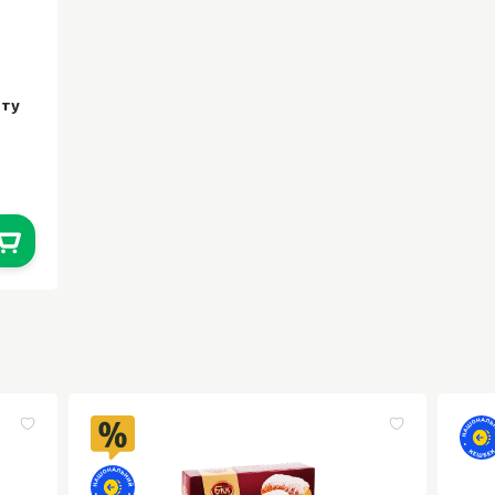
ату
0
шт.