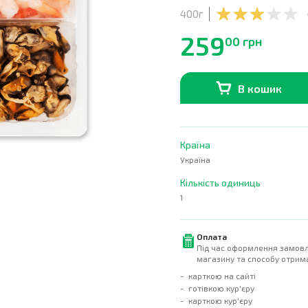
400г
259
00 грн
В кошик
В наявності
0
шт.
Країна
Україна
Кількість одиниць
1
Оплата
Під час оформлення замовл
магазину та способу отрима
карткою на сайті
готівкою кур'єру
карткою кур'єру