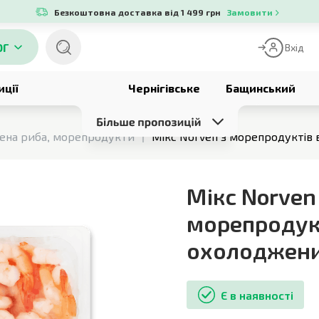
Безкоштовна доставка від 1 499 грн
Замовити
ОГ
Вхід
иції
Чернігівське
Бащинський
ена риба, морепродукти
Мікс Norven з морепродуктів
Мікс Norven
морепродук
охолоджен
Є в наявності