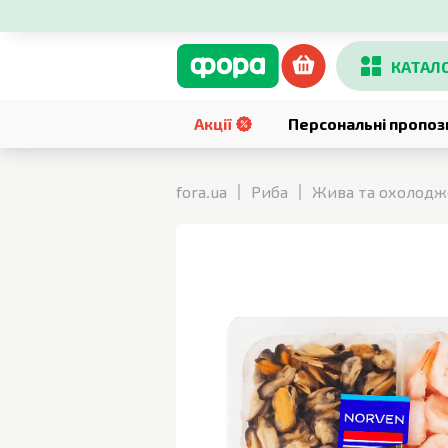
КАТАЛ
Акції
Персональні пропоз
fora.ua
Риба
Жива та охолодж