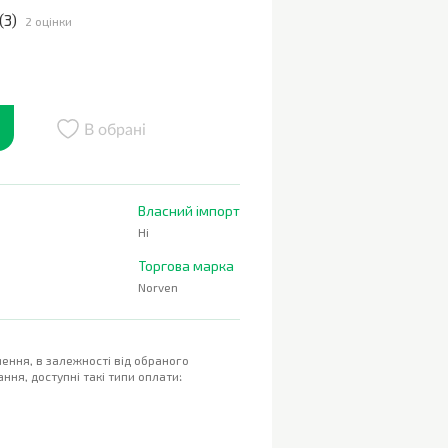
(
3
)
2 оцінки
В обрані
Власний імпорт
Ні
Торгова марка
Norven
ення, в залежності від обраного
ння, доступні такі типи оплати: