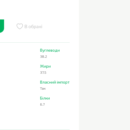
В обрані
Вуглеводи
38.2
Жири
37.5
Власний імпорт
Так
Білки
6.7