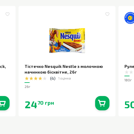
ack
,
Тістечко Nesquik Nestle з молочною
Руле
начинкою бісквітне
,
26г
(
4
)
1 оцінка
180г
26г
24
5
70 грн
0
шт.
В наявності
0
шт.