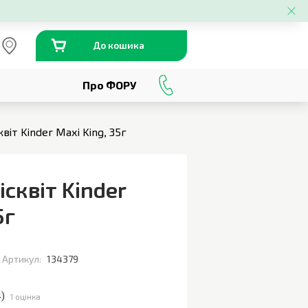
До кошика
Про ФОРУ
0
800
301
230
віт Kinder Maxi King, 35г
сквіт Kinder
5г
Артикул:
134379
4
)
1 оцінка