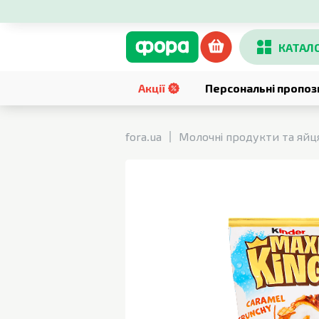
КАТАЛ
Акції
Персональні пропоз
fora.ua
Молочні продукти та яйц