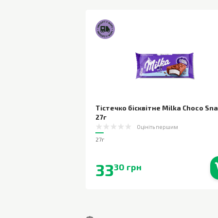
Тістечко бісквітне Milka Choco Sn
27г
Оцініть першим
27г
33
30 грн
В наявності