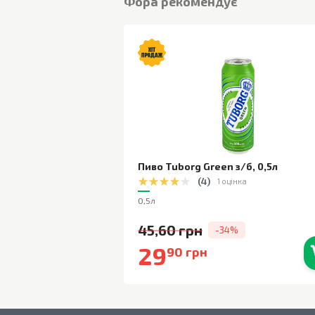
Фора рекомендує
Пиво Tuborg Green з/б
,
0,5л
(
4
)
1 оцінка
0,5л
45,60 грн
-34%
29
90 грн
В наявності