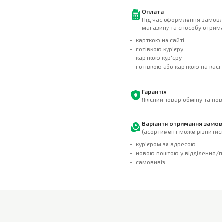
Оплата
Під час оформлення замовл
магазину та способу отрима
карткою на сайті
готівкою кур'єру
карткою кур'єру
готівкою або карткою на касі
Гарантія
Якісний товар обміну та по
Варіанти отримання замо
(асортимент може різнитись
кур'єром за адресою
новою поштою у відділення/
самовивіз