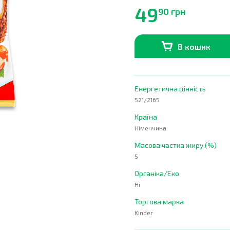
49
90 грн
В кошик
В наявності
0
шт.
Енергетична цінність
521/2165
Країна
Німеччина
Масова частка жиру (%)
5
Органіка/Еко
Ні
Торгова марка
Kinder