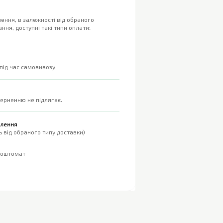
ення, в залежності від обраного
ння, доступні такі типи оплати:
 під час самовивозу
верненню не підлягає.
влення
 від обраного типу доставки)
поштомат