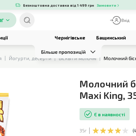
Безкоштовна доставка від 1 499 грн
Замовити
ОГ
Вхід
иції
Чернігівське
Бащинський
я
Йогурти, десерти
Бісквіти молочні
Молочний біск
Молочний бі
Maxi King
,
3
Є в наявності
35г
(