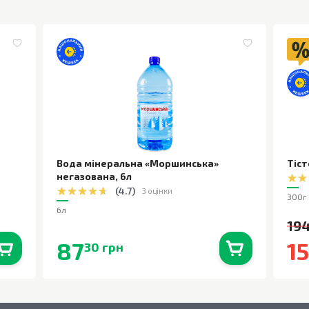
Вода мінеральна «Моршинська»
Тіст
негазована
,
6л
(
4.7
)
3 оцінки
300г
6л
194
87
1
30 грн
0
шт.
В наявності
0
шт.