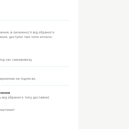
ення, в залежності від обраного
ння, доступні такі типи оплати:
 під час самовивозу
верненню не підлягає.
влення
 від обраного типу доставки)
поштомат