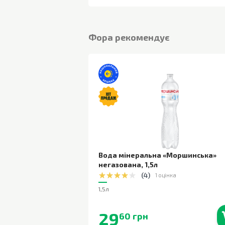
Фора рекомендує
Вода мінеральна «Моршинська»
негазована
,
1,5л
(
4
)
1 оцінка
1,5л
29
60 грн