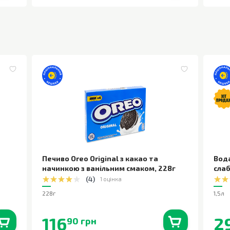
Печиво Oreo Original з какао та
Вод
начинкою з ванільним смаком
,
228г
сла
(
4
)
1 оцінка
228г
1,5л
116
2
90 грн