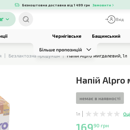
Безкоштовна доставка від 1 499 грн
Замовити
ОГ
Вхід
иції
Чернігівське
Бащинський
я
Безлактозна продукція
Напій Alpro мигдалевий, 1л
Напій Alpro
немає в наявності
Оц
1л
169
90 грн