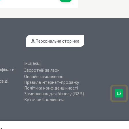
В наявності
0
шт.
Персональна сторінка
Інші акції
ифікати
Зворотній зв'язок
Онлайн замовлення
віді
Правила інтернет-продажу
Політика конфіденційності
Замовлення для бізнесу (B2B)
Куточок Споживача