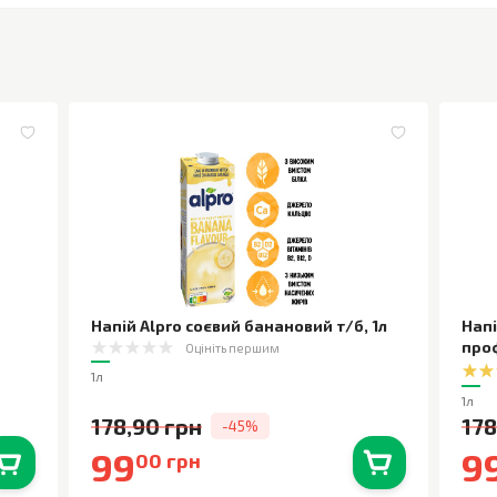
Напій Alpro соєвий банановий т/б
,
1л
Напі
про
Оцініть першим
1л
1л
178,90 грн
178
-45%
99
9
00 грн
0
шт.
В наявності
0
шт.