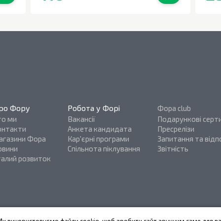
0
шт.
В наявності
0
шт.
ро Фору
Робота у Форі
Фора club
то ми
Вакансії
Подарункові серт
онтакти
Анкета кандидата
Пресрелізи
агазини Фора
Кар'єрні програми
Запитання та відпо
овини
Спільнота піклування
Звітність
талий розвиток