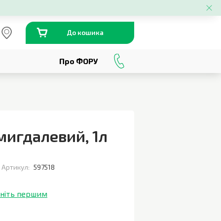
До кошика
Про ФОРУ
0
800
301
230
 мигдалевий
,
1л
Артикул:
597518
ініть першим