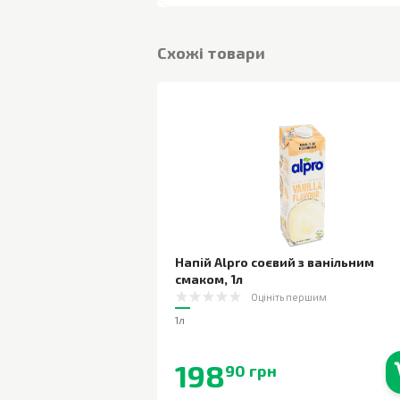
Cхожі товари
Напій Alpro соєвий з ванільним
смаком
,
1л
Оцініть першим
1л
198
90 грн
В наявності