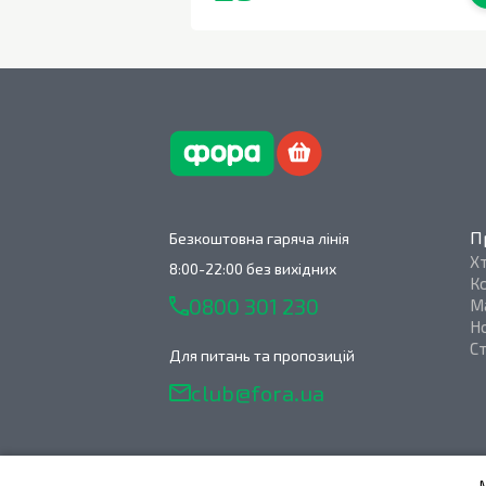
В наявності
П
Безкоштовна гаряча лінія
Х
8:00-22:00 без вихідних
К
0800 301 230
М
Н
С
Для питань та пропозицій
club@fora.ua