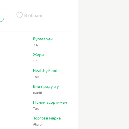
В обрані
Вуглеводи
2.6
Жири
1.2
Healthy Food
Так
Вид продукту
напій
Пісний асортимент
Так
Торгова марка
Alpro