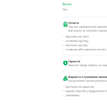
Веган
Так
Оплата
Під час оформлення замовл
магазину та способу отрима
карткою на сайті
готівкою кур'єру
карткою кур'єру
готівкою або карткою на касі
Гарантія
Якісний товар обміну та по
Варіанти отримання замо
(асортимент може різнитись
кур'єром за адресою
новою поштою у відділення/
самовивіз