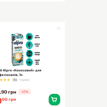
й Alpro «Кокосовий» для
фесіоналів
,
1л
(
5
)
1 оцінка
,90 грн
-45%
9
00 грн
В наявності
0
шт.