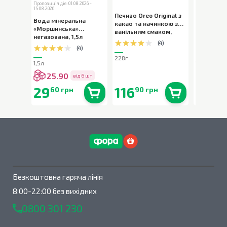
Пропозиція діє: 01.08.2026 -
Пропозиція діє:
15.08.2026
15.08.2026
Печиво Oreo Original з
Вода мінеральна
Вода міне
какао та начинкою з
«Моршинська»
«Моршинс
ванільним смаком
,
негазована
,
1,5л
слабогаз
228г
(
4
)
(
4
)
228г
1,5л
1,5л
25.90
25.9
від 6 шт
29
116
29
60 грн
90 грн
90 
В наявності
0
шт.
В наявності
0
шт.
Безкоштовна гаряча лінія
8:00-22:00 без вихідних
0800 301 230