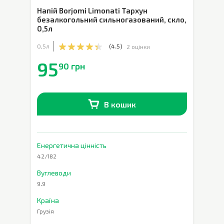
Напій Borjomi Limonati Тархун
безалкогольний сильногазований, скло
,
0,5л
0,5л
(
4.5
)
2 оцінки
95
90 грн
В кошик
В наявності
0
шт.
Енергетична цінність
42/182
Вуглеводи
9.9
Країна
Грузія