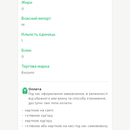
Жири
0
Власний імпорт
Ні
Кількість одиниць
1
Білки
0
Торгова марка
Borjomi
Оплата
Під час оформлення замовлення, в залежності
від обраного магазину та способу отримання,
доступні такі типи оплати:
карткою на сайті
готівкою кур'єру
карткою кур'єру
готівкою або карткою на касі під час самовивозу