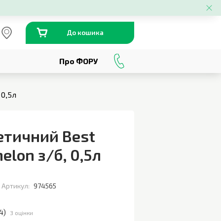
До кошика
Про ФОРУ
0
800
301
230
 0,5л
етичний Best
elon з/б
,
0,5л
Артикул:
974565
4
)
3 оцінки