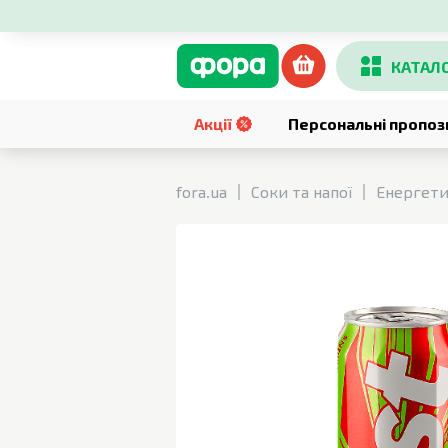
КАТАЛ
Акції
Персональні пропоз
fora.ua
Соки та напої
Енергетич