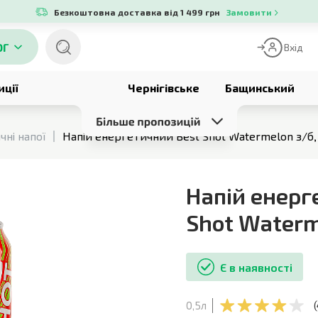
Безкоштовна доставка від 1 499 грн
Замовити
ОГ
Вхід
иції
Чернігівське
Бащинський
ні напої
Напій енергетичний Best Shot Watermelon з/б,
Напій енерг
Shot Waterm
Є в наявності
0,5л
(