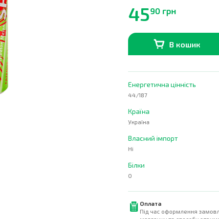
45
90 грн
В кошик
В наявності
0
шт.
Енергетична цінність
44/187
Країна
Україна
Власний імпорт
Ні
Білки
0
Оплата
Під час оформлення замовл