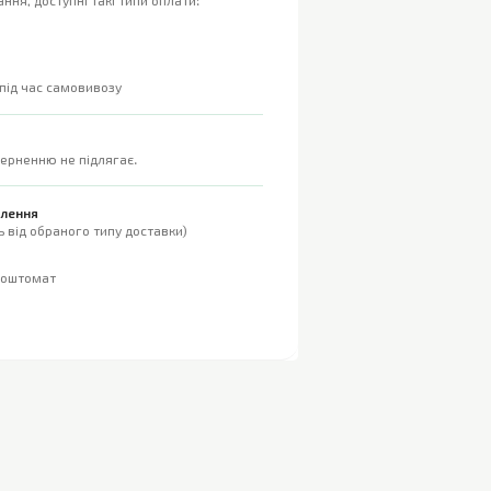
ння, доступні такі типи оплати:
 під час самовивозу
верненню не підлягає.
влення
 від обраного типу доставки)
поштомат