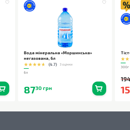
Вода мінеральна «Моршинська»
Тіст
негазована
,
6л
(
4.7
)
3 оцінки
300г
6л
194
87
1
30 грн
0
шт.
В наявності
0
шт.