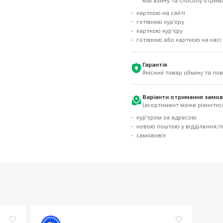
магазину та способу отрима
карткою на сайті
готівкою кур'єру
карткою кур'єру
готівкою або карткою на касі
Гарантія
Якісний товар обміну та по
Варіанти отримання замо
(асортимент може різнитись
кур'єром за адресою
новою поштою у відділення/
самовивіз