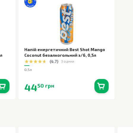
Напій енергетичний Best Shot Mango
5л
Coconut безалкогольний з/б
,
0,5л
(
4.7
)
3 оцінки
0,5л
44
50 грн
0
шт.
В наявності
0
шт.