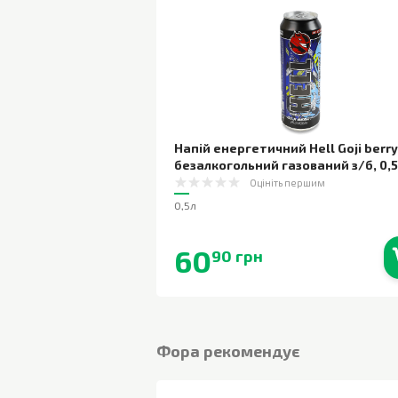
Напій енергетичний Hell Goji berry
безалкогольний газований з/б
,
0,
Оцініть першим
0,5л
60
90 грн
В наявності
Фора рекомендує